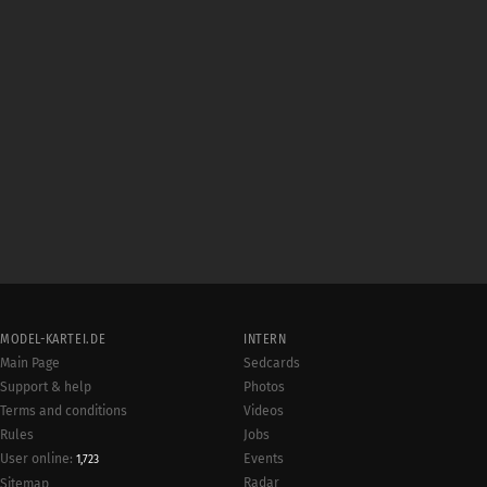
MODEL-KARTEI.DE
INTERN
Main Page
Sedcards
Support & help
Photos
Terms and conditions
Videos
Rules
Jobs
User online:
Events
1,723
Radar
Sitemap