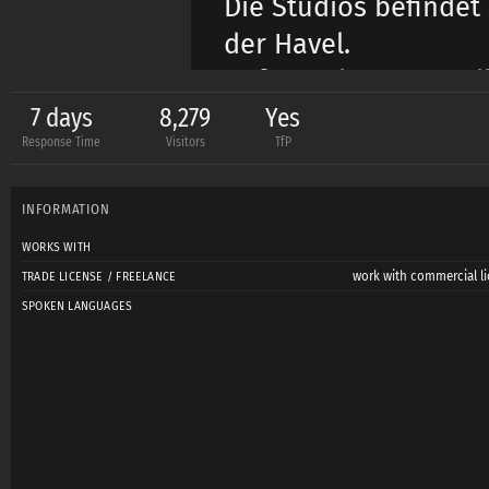
Die Studios befindet
der Havel.
Auf Google unter Vol
7 days
8,279
Yes
Response Time
Visitors
TfP
Referenzen:
-Warner Bros. Intern
INFORMATION
GmbH (Model für TV-
WORKS WITH
-Tower Productions G
work with commercial li
TRADE LICENSE / FREELANCE
2018)
SPOKEN LANGUAGES
-Wir arbeiten auch m
Lage Wunsch-Shooti
unterschiedlichsten 