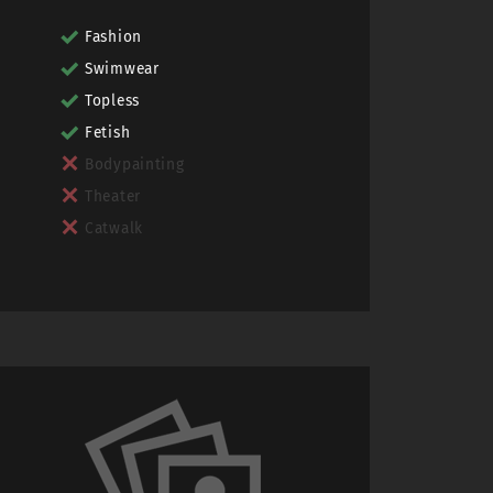
Fashion
Swimwear
Topless
Fetish
Bodypainting
Theater
Catwalk