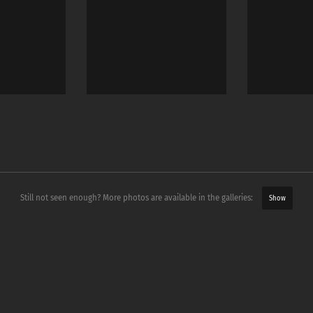
Still not seen enough? More photos are available in the galleries:
Show