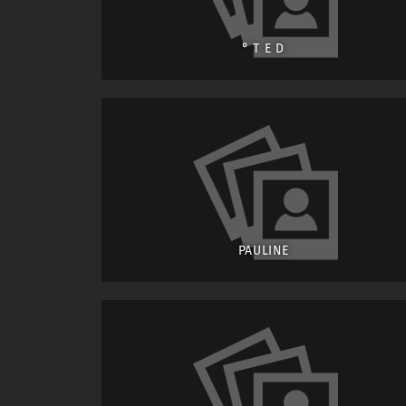
° T E D
PAULINE