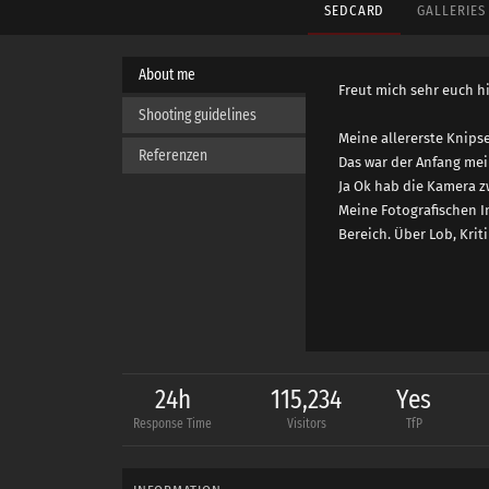
SEDCARD
GALLERIE
About me
Freut mich sehr euch h
Shooting guidelines
Meine allererste Knips
Referenzen
Das war der Anfang mein
Ja Ok hab die Kamera z
Meine Fotografischen In
Bereich. Über Lob, Krit
24h
115,234
Yes
Response Time
Visitors
TfP