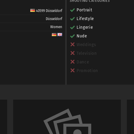
SHOOTING CATEGORIES
Portrait
40599 Düsseldorf
Lifestyle
Düsseldorf
Women
Lingerie
Nude
Weddings
Television
Dance
Promotion