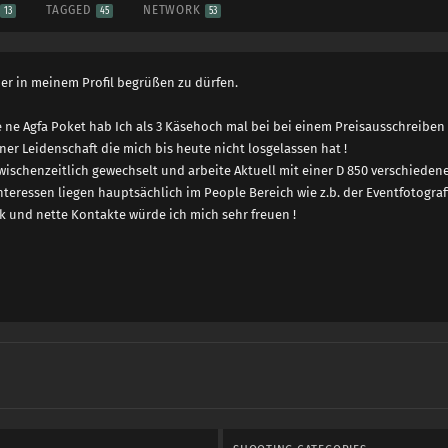
S
TAGGED
NETWORK
13
45
53
ier in meinem Profil begrüßen zu dürfen.
e ne Agfa Poket hab Ich als 3 Käsehoch mal bei bei einem Preisausschreibe
er Leidenschaft die mich bis heute nicht losgelassen hat !
wischenzeitlich gewechselt und arbeite Aktuell mit einer D 850 verschiede
teressen liegen hauptsächlich im People Bereich wie z.b. der Eventfotografi
ik und nette Kontakte würde ich mich sehr freuen !