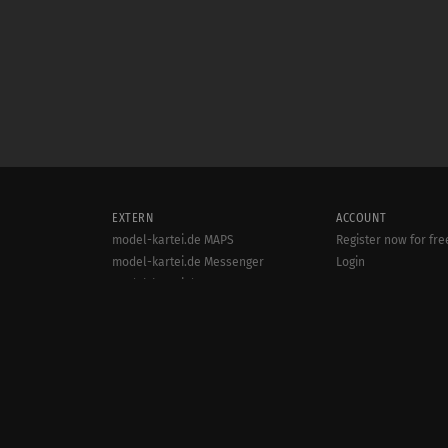
EXTERN
ACCOUNT
model-kartei.de MAPS
Register now for fre
model-kartei.de Messenger
Login
model-kartei.de MOBILE
goMK.de