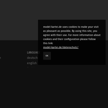
model-kartei.de uses cookies to make your visit
as pleasant as possible. By using this site, you
agree with their use. For more information about
cookies and their configuration please follow
this link:
model-kartei.de/datenschutz/
LANGUAGE
OK
e
deutsch
english
český
русский (beta)