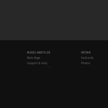
MODEL-KARTEI.DE
INTERN
Main Page
Sedcards
Support & help
Photos
Terms and conditions
Videos
Rules
Jobs
User online:
Events
1,654
Radar
Sitemap
Data protection
Site notice