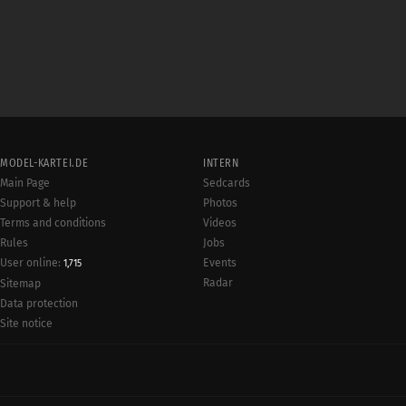
MODEL-KARTEI.DE
INTERN
Main Page
Sedcards
Support & help
Photos
Terms and conditions
Videos
Rules
Jobs
User online:
Events
1,715
Radar
Sitemap
Data protection
Site notice