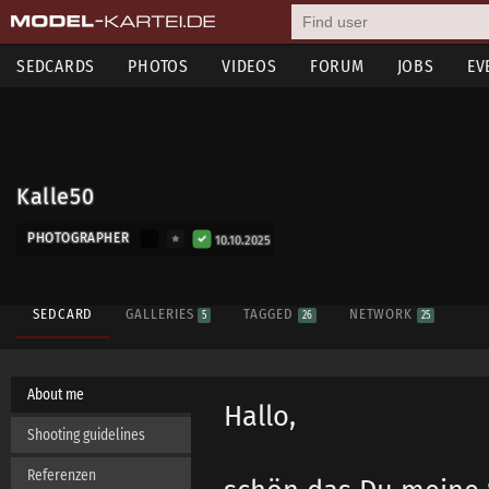
SEDCARDS
PHOTOS
VIDEOS
FORUM
JOBS
EV
Kalle50
PHOTOGRAPHER
10.10.2025
SEDCARD
GALLERIES
TAGGED
NETWORK
5
26
25
About me
Hallo,
Shooting guidelines
Referenzen