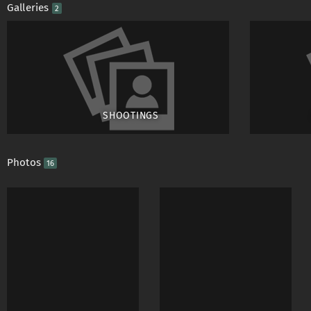
Galleries
2
Die Preise verstehen
gewerblicher und priv
Der Vertrag wird per
Die Studiomiete ist d
SHOOTINGS
Photos
16