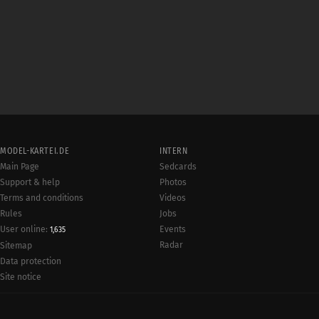
MODEL-KARTEI.DE
INTERN
Main Page
Sedcards
Support & help
Photos
Terms and conditions
Videos
Rules
Jobs
User online:
Events
1,635
Radar
Sitemap
Data protection
Site notice