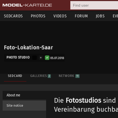
SEDCARDS
PHOTOS
VIDEOS
FORUM
JOBS
EV
Foto-Lokation-Saar
PHOTO STUDIO
05.07.2018
SEDCARD
GALLERIES
NETWORK
2
11
About me
Die
Fotostudios
sind 
Site notice
Vereinbarung buchb