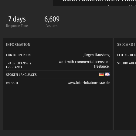
Umsetzung einer Bild
Hier bieten sich vie
7 days
6,609
Response Time
Visitors
überraschenden Inha
Bilder zu schaffen u
INFORMATION
SEDCARD 
Jürgen Hausberg
CONTACTPERSON
CEILING HEI
In der "
Directors Lo
work with commercial license or
TRADE LICENSE /
STUDIO ARE
freelance.
FREELANCE
fotografischen Intere
SPOKEN LANGUAGES
Gelegenheit zur Ause
www.foto-lokation-saar.de
WEBSITE
gegeben.
Die Reservierung der
möglich.
Preise 1. Stunde 30,-