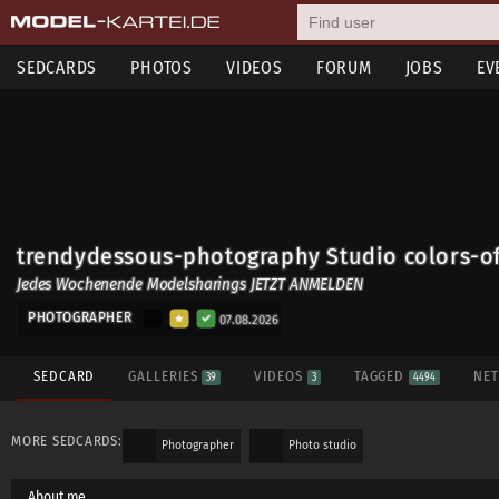
SEDCARDS
PHOTOS
VIDEOS
FORUM
JOBS
EV
trendydessous-photography Studio colors-of
Jedes Wochenende Modelsharings JETZT ANMELDEN
PHOTOGRAPHER
07.08.2026
SEDCARD
GALLERIES
VIDEOS
TAGGED
NE
39
3
4494
MORE SEDCARDS:
Photographer
Photo studio
About me