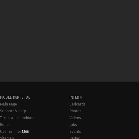
MODEL-KARTEI.DE
INTERN
Main Page
Sedcards
Support & help
Photos
Terms and conditions
Videos
Rules
Jobs
User online:
Events
1,566
Radar
Sitemap