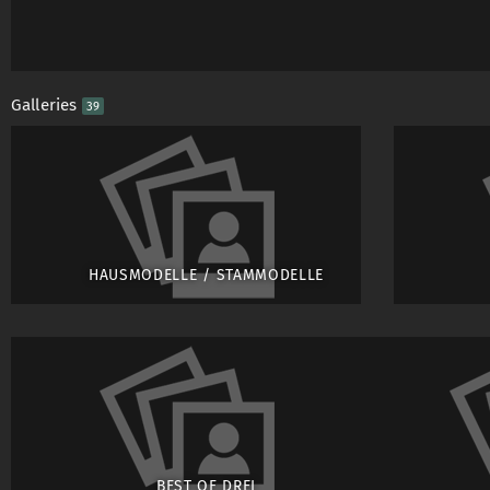
- Kühlschrank, Kaffe
ALSO ES IST ALLES 
Galleries
39
BENÖTIGT WIRD !
------------------------
REGELMÄSSIG ORGAN
HAUSMODELLE / STAMMODELLE
"
Colors of Erotic
Die 
durchgeführten Mode
Marktführer im Raum M
AKTUELL IN DER AUS
BEST OF DREI