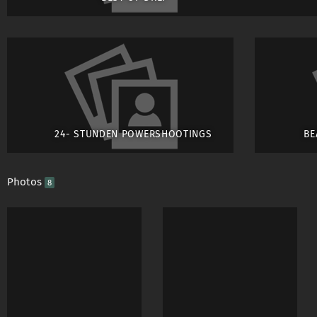
Siehe Eventausschre
------------------------
ICH HOFFE MAN SIEH
24- STUNDEN POWERSHOOTINGS
BE
Gruß Matthias -tren
Studio
colors-of-erot
Photos
8
------------------------
FHM Ausgabe März 20
letzte Reihe !!!