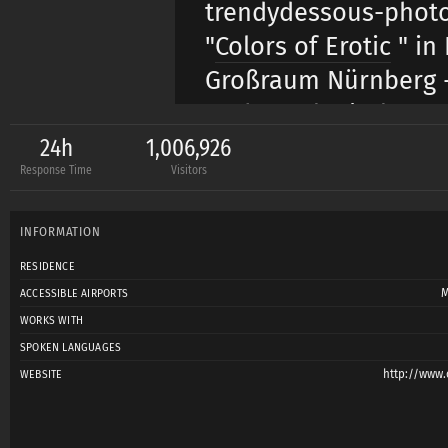
trendydessous-photog
"
Colors of Erotic
" in
Großraum Nürnberg -
sucht und mit den ve
ist.
24h
1,006,926
Response Time
Visitors
Technische Ausstattu
INFORMATION
RESIDENCE
- 10 Blitzköpfe mit S
M
ACCESSIBLE AIRPORTS
Lichtformern
WORKS WITH
- Reflektoren, Farbfo
SPOKEN LANGUAGES
http://www.c
WEBSITE
- Windmaschine, Tüch
- Computer, Entertai