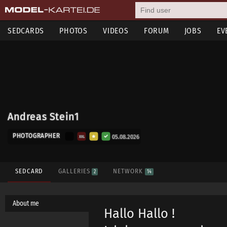
SEDCARDS
PHOTOS
VIDEOS
FORUM
JOBS
EV
Andreas Stein1
PHOTOGRAPHER
05.08.2026
XXL
SEDCARD
GALLERIES
NETWORK
2
14
About me
Hallo Hallo !