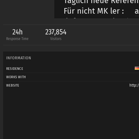
Täglich neue Referenz
Für nicht MK ler :
a
info@sugerpics.de
24h
237,854
Response Time
Visitors
INFORMATION
RESIDENCE
WORKS WITH
http:
WEBSITE