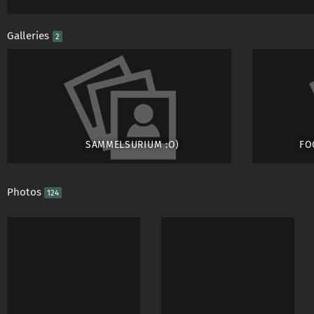
Galleries
2
SAMMELSURIUM :O)
FO
Photos
124