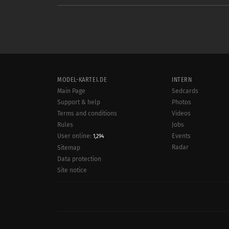
MODEL-KARTEI.DE
INTERN
Main Page
Sedcards
Support & help
Photos
Terms and conditions
Videos
Rules
Jobs
User online:
Events
1,294
Radar
Sitemap
Data protection
Site notice