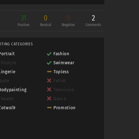
31
0
0
2
Positive
Neutral
Negative
Comments
n!!)
OTING CATEGORIES
Portrait
Fashion
Lifestyle
Swimwear
Lingerie
Topless
Nude
Fetish
Bodypainting
Television
Theater
Dance
Catwalk
Promotion