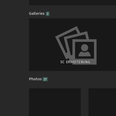
Galleries
2
SC ERWEITERUNG
Photos
27