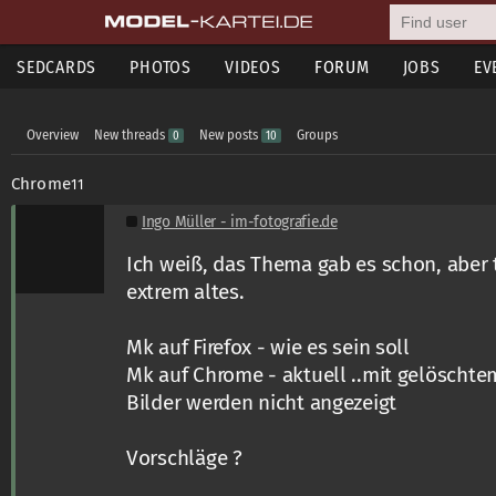
SEDCARDS
PHOTOS
VIDEOS
FORUM
JOBS
EV
Overview
New threads
New posts
Groups
0
10
Chrome
11
Ingo Müller - im-fotografie.de
Ich weiß, das Thema gab es schon, aber t
extrem altes.
Mk auf Firefox - wie es sein soll
Mk auf Chrome - aktuell ..mit gelöscht
Bilder werden nicht angezeigt
Vorschläge ?