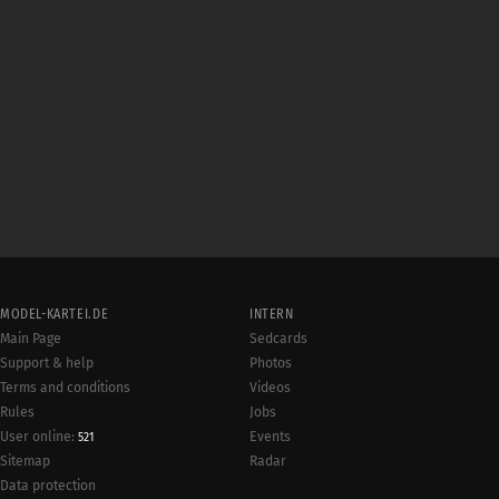
MODEL-KARTEI.DE
INTERN
Main Page
Sedcards
Support & help
Photos
Terms and conditions
Videos
Rules
Jobs
User online:
Events
521
Radar
Sitemap
Data protection