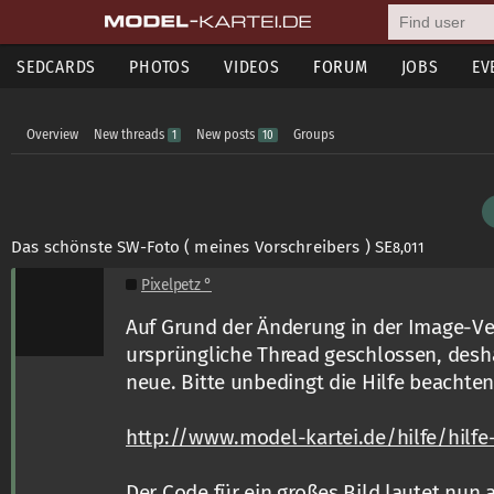
SEDCARDS
PHOTOS
VIDEOS
FORUM
JOBS
EV
Overview
New threads
New posts
Groups
1
10
Das schönste SW-Foto ( meines Vorschreibers ) SE
8,011
Pixelpetz °
Auf Grund der Änderung in der Image-Ve
ursprüngliche Thread geschlossen, desha
neue. Bitte unbedingt die Hilfe beachten
http://www.model-kartei.de/hilfe/hilfe
Der Code für ein großes Bild lautet nun 