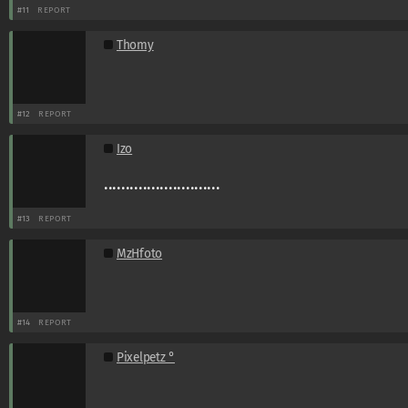
#11
REPORT
Thomy
#12
REPORT
Izo
...........................
#13
REPORT
MzHfoto
#14
REPORT
Pixelpetz °