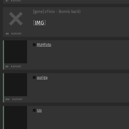
#7
REPORT
[gone] xTinix - (komis back)
[
IMG
]
#8
REPORT
MzHfoto
#9
REPORT
auriga
#10
REPORT
Izo