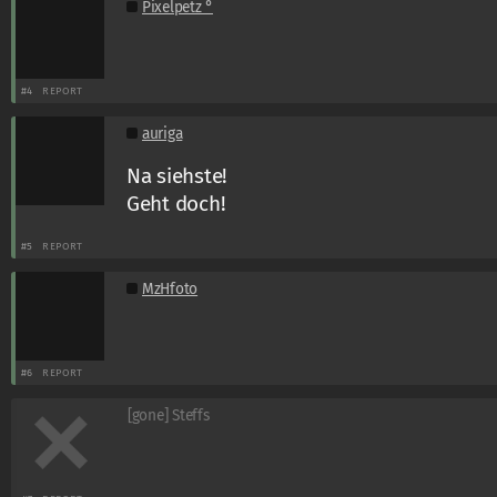
Pixelpetz °
#4
REPORT
auriga
Na siehste!
Geht doch!
#5
REPORT
MzHfoto
#6
REPORT
[gone] Steffs