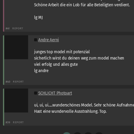
Schöne Arbeit die ein Lob für alle Beteiligten verdient.
lg MJ
#41
REPORT
Andre Aerni
junges top model mit potenzial
sicherlich wirst du deinen weg zum model machen
viel erfolg und alles gute
lg andre
#40
REPORT
SCHLICHT Photoart
ui, ui, ui.....wunderschönes Model. Sehr schöne Aufnahme
Hast eine wundervolle Ausstrahlung. Top.
#39
REPORT