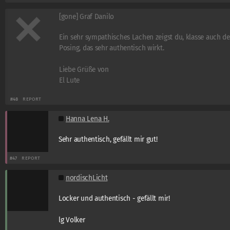
[gone] Graf Danilo
Ein sehr sympathisches Lachen zeigst du, klasse auch de
Posing, das sehr authentisch wirkt.
Liebe Grüße von
El Lute
#48
REPORT
Hanna Lena H.
Sehr authentisch, gefällt mir gut!
#47
REPORT
nordischLicht
Locker und authentisch - gefällt mir!
lg Volker