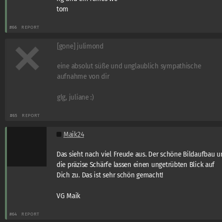
tom
#66
REPORT
[gone] julimond
eine absolut süße und unglaublich sympathische
aufnahme von dir
glg, juliane :)
#65
REPORT
Maik24
Das sieht nach viel Freude aus. Der schöne Bildaufbau 
die präzise Schärfe lassen einen ungetrübten Blick auf
Dich zu. Das ist sehr schön gemacht!
VG Maik
#64
REPORT