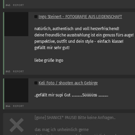
#46
REPORT
Ingo Steinert - FOTOGRAFIE AUS LEIDENSCHAFT
natürlich, authentisch und voll herzerfrischend!
deine freundliche ausstrahlung ist ein genuss fürs auge!
perspektive, outfit und dein style - einfach klasse!
gefällt mir sehr gut!
liebe grüße Ingo
#45
REPORT
Keli Foto / shooten auch Gebirge
..gefällt mir supi Gut .............Süüüüss ............
#44
REPORT
[gone] SHANICE* PAUSE! Bitte keine Anfragen..
das mag ich unheimlich gerne