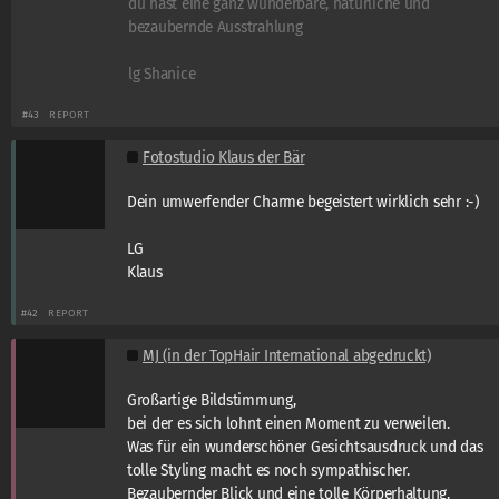
du hast eine ganz wunderbare, natürliche und
bezaubernde Ausstrahlung
lg Shanice
#43
REPORT
Fotostudio Klaus der Bär
Dein umwerfender Charme begeistert wirklich sehr :-)
LG
Klaus
#42
REPORT
MJ (in der TopHair International abgedruckt)
Großartige Bildstimmung,
bei der es sich lohnt einen Moment zu verweilen.
Was für ein wunderschöner Gesichtsausdruck und das
tolle Styling macht es noch sympathischer.
Bezaubernder Blick und eine tolle Körperhaltung.