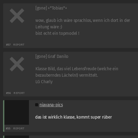
[gone] +*Tobias*+
wow, glaub ich wäre sprachlos, wenn ich dort in der
Leitung wäre :)
bist echt ein topmodel !
#57
REPORT
[gone] Graf Danilo
Klasse Bild, das viel Lebensfreude (welche ein
bezauberndes Lächeln!) vermittelt.
LG Charly
#56
REPORT
niavana-pics
das ist wirklich klasse, kommt super rüber
#55
REPORT