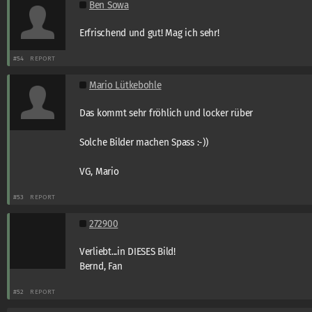
Ben Sowa
Erfrischend und gut! Mag ich sehr!
#54
REPORT
Mario Lütkebohle
Das kommt sehr fröhlich und locker rüber
Solche Bilder machen Spass :-))
VG, Mario
#53
REPORT
272900
Verliebt...in DIESES Bild!
Bernd, Fan
#52
REPORT