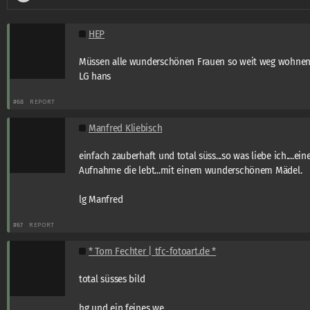
HEP
Müssen alle wunderschönen Frauen so weit weg wohne
LG hans
#68
REPORT
Manfred Kliebisch
einfach zauberhaft und total süss...so was liebe ich....ein
Aufnahme die lebt...mit einem wunderschönem Mädel.
lg Manfred
#67
REPORT
* Tom Fechter | tfc-fotoart.de *
total süsses bild
hg und ein feines we