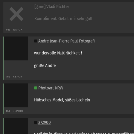
[gone] Vladi Richter
Kompliment. Gefält mir sehr gut!
#63
REPORT
Andre Jean-Pierre Paul Fotografi
wundervolle Natürlichkeit !
grüße André
#62
REPORT
Photoart NRW
Hübsches Model, süßes Lächeln
#61
REPORT
272900