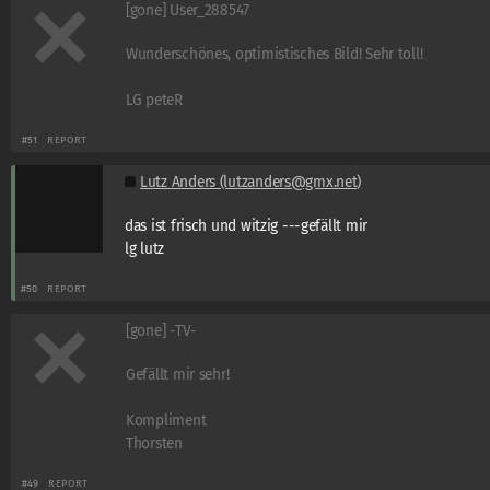
[gone] User_288547
Wunderschönes, optimistisches Bild! Sehr toll!
LG peteR
#51
REPORT
Lutz Anders (lutzanders@gmx.net)
das ist frisch und witzig ---gefällt mir
lg lutz
#50
REPORT
[gone] -TV-
Gefällt mir sehr!
Kompliment
Thorsten
#49
REPORT