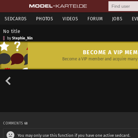
SEDCARDS
PHOTOS
VIDEOS
FORUM
JOBS
EV
No title
by
Stephie_Nin
BECOME A VIP ME
Become a VIP member and acquire many 
COMMENTS
68
You may only use this function if you have one active sedcard.