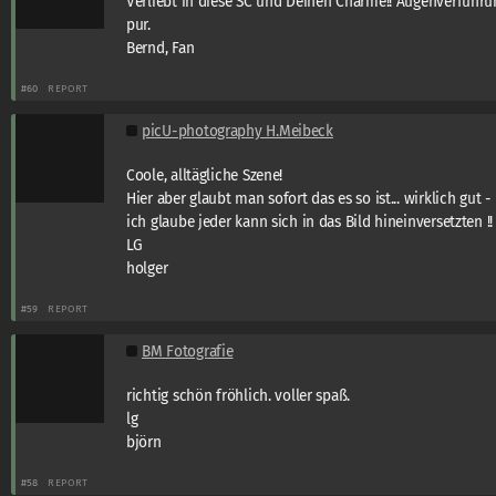
Verliebt in diese SC und Deinen Charme!! Augenverführu
pur.
Bernd, Fan
#60
REPORT
picU-photography H.Meibeck
Coole, alltägliche Szene!
Hier aber glaubt man sofort das es so ist... wirklich gut -
ich glaube jeder kann sich in das Bild hineinversetzten !!
LG
holger
#59
REPORT
BM Fotografie
richtig schön fröhlich. voller spaß.
lg
björn
#58
REPORT