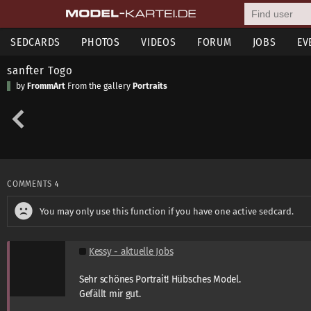
SEDCARDS
PHOTOS
VIDEOS
FORUM
JOBS
EV
sanfter Togo
by
FrommArt
From the gallery
Portraits
COMMENTS
4
You may only use this function if you have one active sedcard.
Kessy - aktuelle Jobs
Sehr schönes Portrait! Hübsches Model.
Gefällt mir gut.