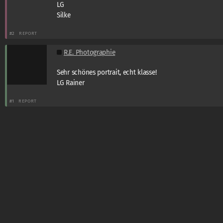
LG
Silke
#2
REPORT
R.E. Photographie
Sehr schönes portrait, echt klasse!
LG Rainer
#1
REPORT