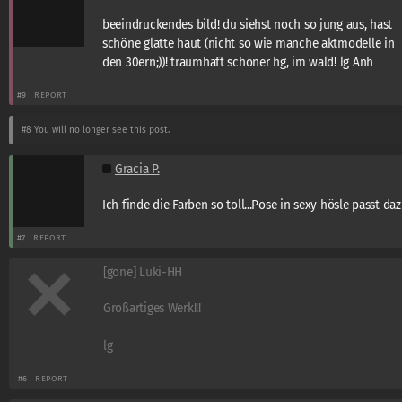
beeindruckendes bild! du siehst noch so jung aus, hast
schöne glatte haut (nicht so wie manche aktmodelle in
den 30ern;))! traumhaft schöner hg, im wald! lg Anh
#9
REPORT
#8
You will no longer see this post.
Gracia P.
Ich finde die Farben so toll...Pose in sexy hösle passt daz
#7
REPORT
[gone] Luki-HH
Großartiges Werk!!!
lg
#6
REPORT