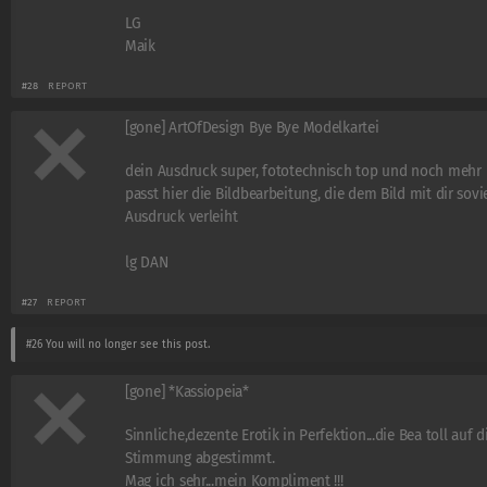
LG
Maik
#28
REPORT
[gone] ArtOfDesign Bye Bye Modelkartei
dein Ausdruck super, fototechnisch top und noch mehr
passt hier die Bildbearbeitung, die dem Bild mit dir sovi
Ausdruck verleiht
lg DAN
#27
REPORT
#26
You will no longer see this post.
[gone] *Kassiopeia*
Sinnliche,dezente Erotik in Perfektion...die Bea toll auf d
Stimmung abgestimmt.
Mag ich sehr...mein Kompliment !!!