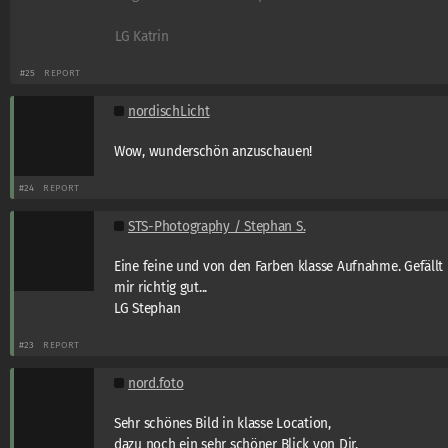
LG Katrin
#25
REPORT
nordischLicht
Wow, wunderschön anzuschauen!
#24
REPORT
STS-Photography / Stephan S.
Eine feine und von den Farben klasse Aufnahme. Gefällt
mir richtig gut...
LG Stephan
#23
REPORT
nord.foto
Sehr schönes Bild in klasse Location,
dazu noch ein sehr schöner Blick von Dir,