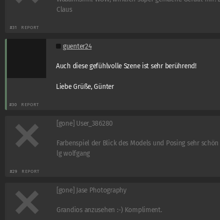
Claus
#31
REPORT
guenter24
Auch diese gefühlvolle Szene ist sehr berührend!
Liebe Grüße, Günter
#30
REPORT
[gone] User_386280
Farbenspiel der Blick des Models und Posing sehr schön
lg wolfgang
#29
REPORT
[gone] Jase Photography
Grandios anzusehen :-) Kompliment.