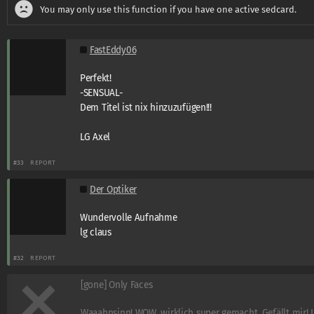
You may only use this function if you have one active sedcard.
FastEddy06
Perfekt!
-SENSUAL-
Dem Titel ist nix hinzuzufügen!!!
LG Axel
#33
REPORT
Der Optiker
Wundervolle Aufnahme
lg claus
#32
REPORT
[gone] Only Faces
Waaahnsinn! WOW, wirklich super gemacht. Gefällt mir! 