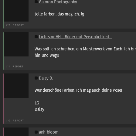
Galmon Photography
tolle farben, das mag ich. lg
#12
REPORT
LichtsinnHH - Bilder mit Persönlichkeit -
Was soll ich schreiben, ein Meisterwerk von Euch. Ich bi
hin und weg!!!
#11
REPORT
Daisy B.
Wunderschöne Farben! Ich mag auch deine Pose!
LG
Daisy
#10
REPORT
anh bloom