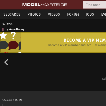
SEDCARDS
PHOTOS
VIDEOS
FORUM
JOBS
EV
Wiese
by
Anni-Honey
BECOME A VIP ME
Become a VIP member and acquire many 
Sc
COMMENTS
123