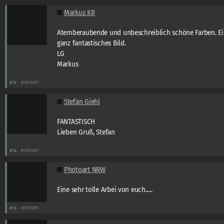
Markus KR
Atemberaubende und unbeschreiblich schöne Farben. E
ganz fantastisches Bild.
LG
Markus
#15
REPORT
Stefan Giehl
FANTASTISCH
Lieben Gruß, Stefan
#14
REPORT
Photoart NRW
Eine sehr tolle Arbei von euch.....
#13
REPORT