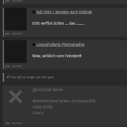
#20
REPORT
Keli Foto / shooten auch Gebirge
Echt verflixt Schön .... das ...........
#19
REPORT
LorenzFolkerts Photographie
Wow, wirklich vom Feinsten!!!
#18
REPORT
#17
You will no longer see this post.
[gone] Graf Danilo
Wunderschöne Farben, ein klasse Bild.
Liebe Grüße
Charly
#16
REPORT