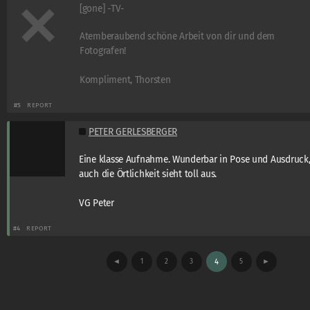
[gone] -TV-
Atemberaubend schöne Arbeit von dir und dem
Fotografen!
Kompliment, Thorsten
#5
REPORT
PETER GERLESBERGER
Eine klasse Aufnahme. Wunderbar in Pose und Ausdruck
auch die Örtlichkeit sieht toll aus.
VG Peter
#4
REPORT
◄
1
2
3
4
5
►