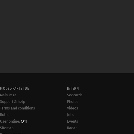
MODEL-KARTEI.DE
INTERN
Main Page
Sedcards
Support & help
Photos
Terms and conditions
Videos
Rules
Jobs
User online:
Events
1,711
Radar
Sitemap