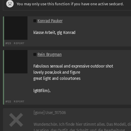
You may only use this function if you have one active sedcard.
Konrad Pauker
klasse Arbeit, glg Konrad
#123
REPORT
Rein Brugman
Fabulous sensual and expressive outdoor shot
lovely pose,look and figure
great light and colourtones
lgRBfilm)..
#122
REPORT
[gone] User_517506
Wunderschön. Ich finde hier stimmt alles. Das Modell, d
Location, das Outfit, der Schnitt und die Bearbeitung.