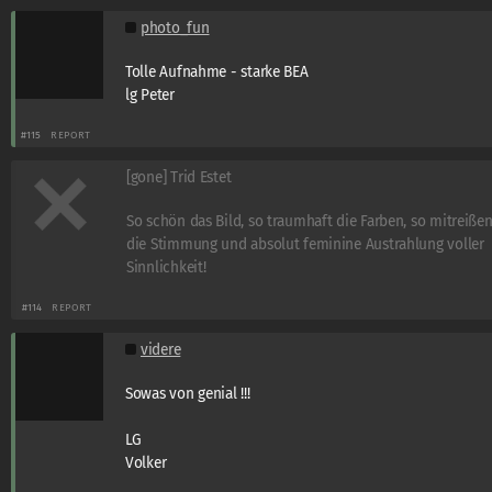
photo_fun
Tolle Aufnahme - starke BEA
lg Peter
#115
REPORT
[gone] Trid Estet
So schön das Bild, so traumhaft die Farben, so mitreiße
die Stimmung und absolut feminine Austrahlung voller
Sinnlichkeit!
#114
REPORT
videre
Sowas von genial !!!
LG
Volker