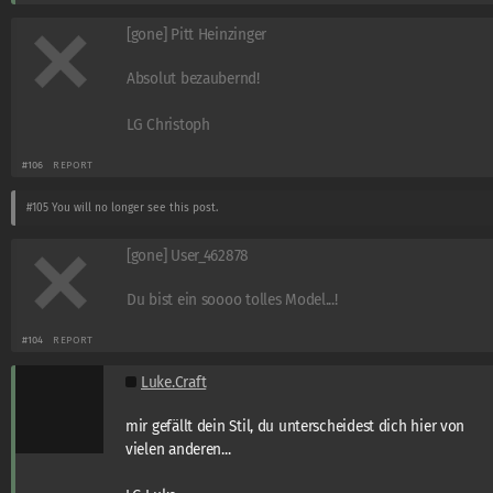
[gone] Pitt Heinzinger
Absolut bezaubernd!
LG Christoph
#106
REPORT
#105
You will no longer see this post.
[gone] User_462878
Du bist ein soooo tolles Model...!
#104
REPORT
Luke.Craft
mir gefällt dein Stil, du unterscheidest dich hier von
vielen anderen...