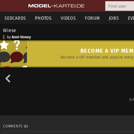
SEDCARDS
PHOTOS
VIDEOS
FORUM
JOBS
EV
Wiese
by
Anni-Honey
BECOME A VIP ME
Become a VIP member and acquire many 
Sc
COMMENTS
123