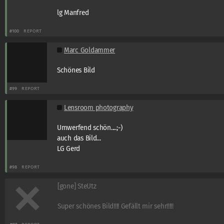
lg Manfred
#100
REPORT
Marc Goldammer
Schönes Bild
#99
REPORT
Lensroom photography
Umwerfend schön....;-)
auch das Bild...
LG Gerd
#98
REPORT
[gone] SteUtz
Super schönes Bild!!!! Gefällt mir sehr!!!!!