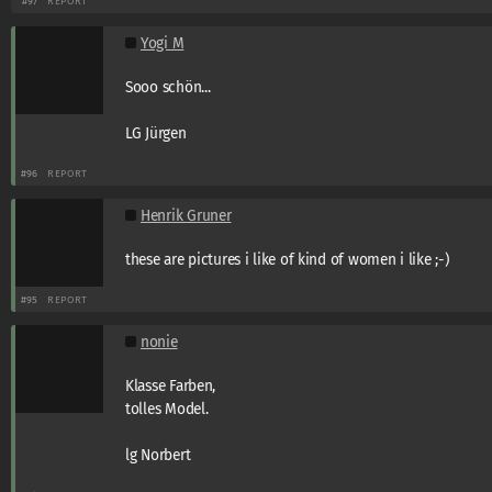
#97
REPORT
Yogi M
Sooo schön...
LG Jürgen
#96
REPORT
Henrik Gruner
these are pictures i like of kind of women i like ;-)
#95
REPORT
nonie
Klasse Farben,
tolles Model.
lg Norbert