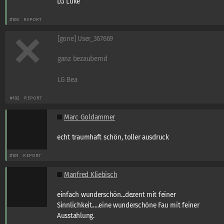
LG Luke
#103
REPORT
[gone] User_367669
ganz bezaubernd
LG Bea
#102
REPORT
Marc Goldammer
echt traumhaft schön, toller ausdruck
#101
REPORT
Manfred Kliebisch
einfach wunderschön...dezent mit feiner
Sinnlichkeit.....eine wunderschöne Fau mit feiner
Ausstahlung.