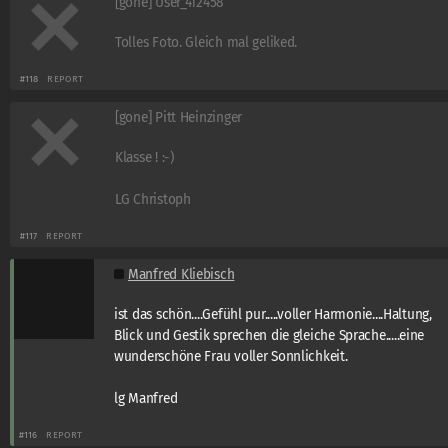
[gone] User_412458
Tolles Foto. Gleich mal geliked.
#118
REPORT
[gone] Pitt Heinzinger
Klasse ! :-)
LG Christoph
#117
REPORT
Manfred Kliebisch
ist das schön....Gefühl pur.....voller Harmonie....Haltung,
Blick und Gestik sprechen die gleiche Sprache.....eine
wunderschöne Frau voller Sonnlichkeit.
lg Manfred
#116
REPORT