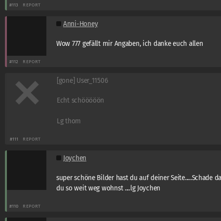
#113
REPORT
Anni-Honey
Wow 777 gefällt mir Angaben, ich danke euch allen
#112
REPORT
[gone] User_11506
Echt schööööön
Lg thom
#111
REPORT
Joychen
super schöne Bilder hast du auf deiner Seite.....Schade d
du so weit weg wohnst ....lg Joychen
#110
REPORT