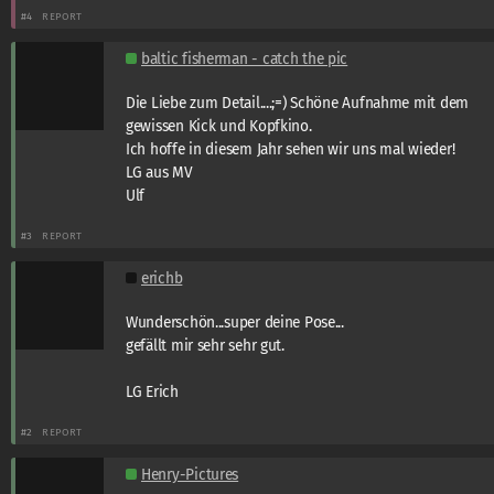
#4
REPORT
baltic fisherman - catch the pic
Die Liebe zum Detail....;=) Schöne Aufnahme mit dem
gewissen Kick und Kopfkino.
Ich hoffe in diesem Jahr sehen wir uns mal wieder!
LG aus MV
Ulf
#3
REPORT
erichb
Wunderschön...super deine Pose...
gefällt mir sehr sehr gut.
LG Erich
#2
REPORT
Henry-Pictures