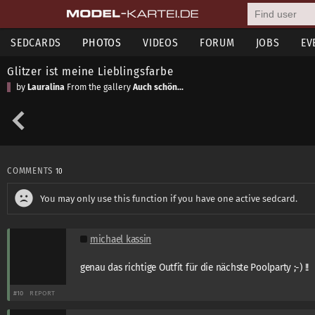
SEDCARDS
PHOTOS
VIDEOS
FORUM
JOBS
EV
Glitzer ist meine Lieblingsfarbe
by
Lauralina
From the gallery
Auch schön...
COMMENTS
10
You may only use this function if you have one active sedcard.
michael kassin
genau das richtige Outfit für die nächste Poolparty ;-) !!
#10
REPORT