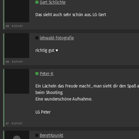
Gert Schlichte
Das sieht auch sehr schön aus. LG Gert
#9
REPORT
lehwald-fotografie
richtig gut ♥
#8
REPORT
Peter-K
Ein Lächeln das Freude macht , man sieht dir den Spaß 
beim Shooting.
Eine wunderschöne Aufnahme.
LG Peter
#7
REPORT
BengtKpunkt