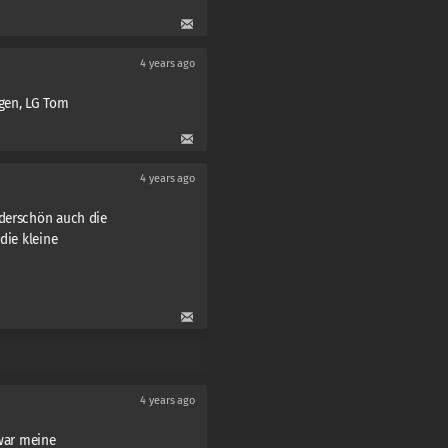
4 years ago
egen, LG Tom
4 years ago
nderschön auch die
die kleine
4 years ago
 war meine