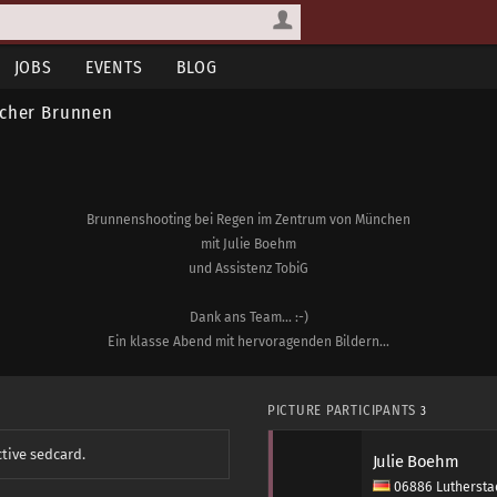
JOBS
EVENTS
BLOG
acher Brunnen
Brunnenshooting bei Regen im Zentrum von München
mit Julie Boehm
und Assistenz TobiG
Dank ans Team... :-)
Ein klasse Abend mit hervoragenden Bildern...
PICTURE PARTICIPANTS
3
ctive sedcard.
Julie Boehm
06886 Lutherstad