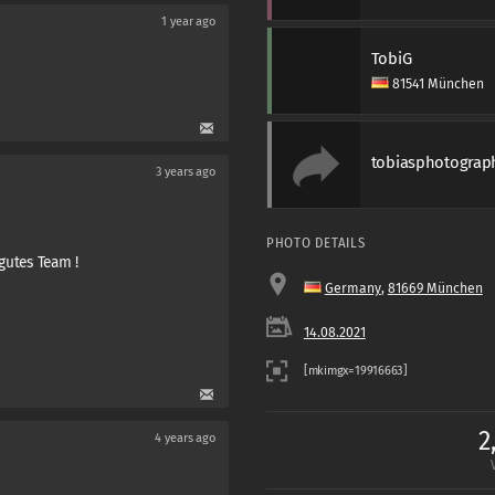
1 year ago
TobiG
81541 München
tobiasphotograp
3 years ago
PHOTO DETAILS
gutes Team !
Germany
,
81669 München
14.08.2021
2
4 years ago