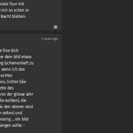
niale Tour mit
 mir so schön in
Nacht bleiben.
4 years ago
e fine dich
ner dem bild etwas
ung (schemenhaft zu
. wenn ich das
n echtes
n, lichter (die
ette des
von der grösse sehr
die wolken), die
die den oberen rand
r selten) und
osing ... ein bild
ängen sollte -