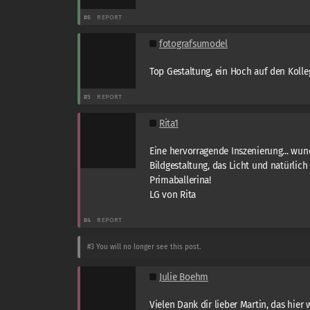
#6
REPORT
fotografsumodel
Top Gestaltung, ein Hoch auf den Koll
#5
REPORT
Rita1
Eine hervorragende Inszenierung... wu
Bildgestaltung, das Licht und natürlich 
Primaballerina!
LG von Rita
#4
REPORT
#3
You will no longer see this post.
Julie Boehm
Vielen Dank dir lieber Martin, das hier