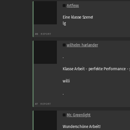
Artfexx
Eine klasse Szene!
lg
#8
REPORT
wilhelm harlander
.
Klasse Arbeit - perfekte Performance - 
willi
.
#7
REPORT
Mr. Greenlight
Wunderschöne Arbeit!