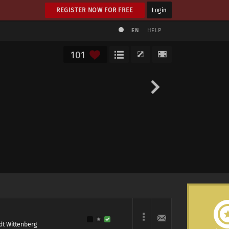
REGISTER NOW FOR FREE
Login
EN
HELP
101
t Wittenberg