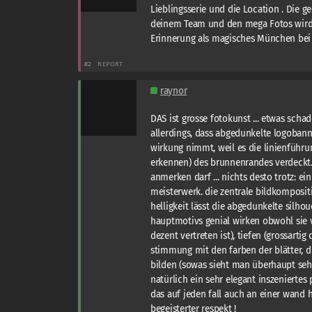
Lieblingsserie und die Location . Die ge
deinem Team und den mega Fotos wird
Erinnerung als magisches München bei 
#2
REPORT
raynor
DAS ist grosse fotokunst ... etwas schad
allerdings, dass abgedunkelte logoban
wirkung nimmt, weil es die linienführ
erkennen) des brunnenrandes verdeckt
anmerken darf ... nichts desto trotz: ei
meisterwerk. die zentrale bildkompositio
helligkeit lässt die abgedunkelte silhou
hauptmotivs genial wirken obwohl sie 
dezent vertreten ist), tiefen (grossartig 
stimmung mit den farben der blätter, 
bilden (sowas sieht man überhaupt seh
natürlich ein sehr elegant inszeniertes p
das auf jeden fall auch an einer wand h
begeisterter respekt !