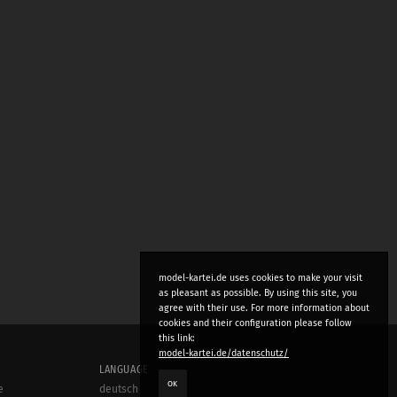
model-kartei.de uses cookies to make your visit
as pleasant as possible. By using this site, you
agree with their use. For more information about
cookies and their configuration please follow
this link:
model-kartei.de/datenschutz/
LANGUAGE
OK
e
deutsch