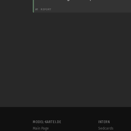
#1
REPORT
MODEL-KARTEI.DE
INTERN
Main Page
Sedcards