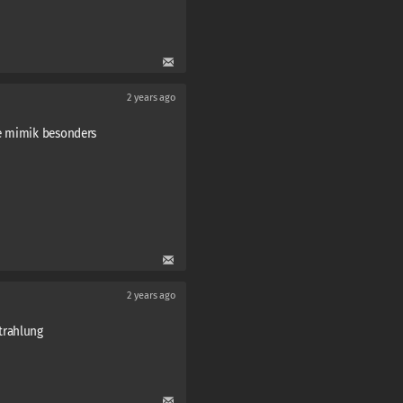
2 years ago
he mimik besonders
2 years ago
trahlung