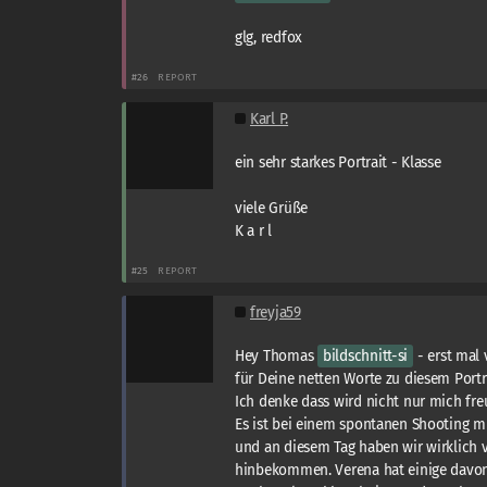
glg, redfox
#26
REPORT
Karl P.
ein sehr starkes Portrait - Klasse
viele Grüße
K a r l
#25
REPORT
freyja59
Hey Thomas
bildschnitt-si
- erst mal 
für Deine netten Worte zu diesem Porträ
Ich denke dass wird nicht nur mich fre
Es ist bei einem spontanen Shooting m
und an diesem Tag haben wir wirklich vi
hinbekommen. Verena hat einige davon