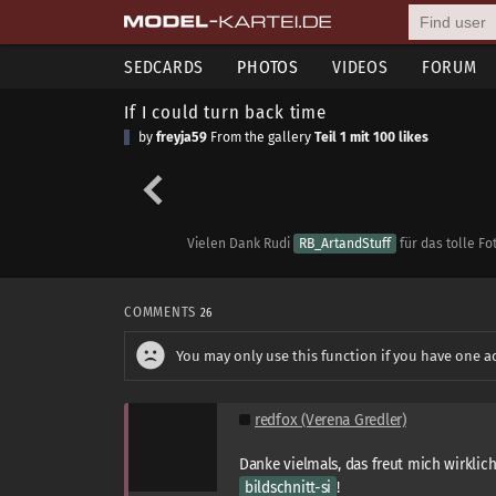
SEDCARDS
PHOTOS
VIDEOS
FORUM
If I could turn back time
by
freyja59
From the gallery
Teil 1 mit 100 likes
Vielen Dank Rudi
RB_ArtandStuff
für das tolle F
COMMENTS
26
You may only use this function if you have one a
redfox (Verena Gredler)
Danke vielmals, das freut mich wirklich 
bildschnitt-si
!