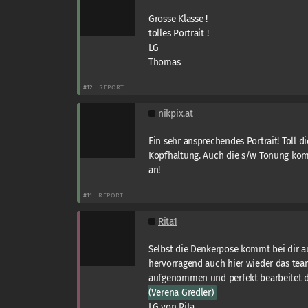
Grosse Klasse !
tolles Portrait !
LG
Thomas
#12
REPORT
nikpix.at
Ein sehr ansprechendes Portrait! Toll d
Kopfhaltung. Auch die s/w Tonung kom
an!
#11
REPORT
Rita1
Selbst die Denkerpose kommt bei dir au
hervorragend auch hier wieder das tea
aufgenommen und perfekt bearbeitet 
(Verena Gredler)
LG von Rita