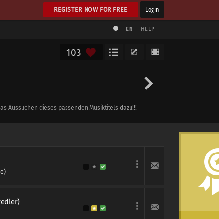
REGISTER NOW FOR FREE
Login
EN
HELP
103
das Aussuchen dieses passenden Musiktitels dazu!!!
le)
redler)