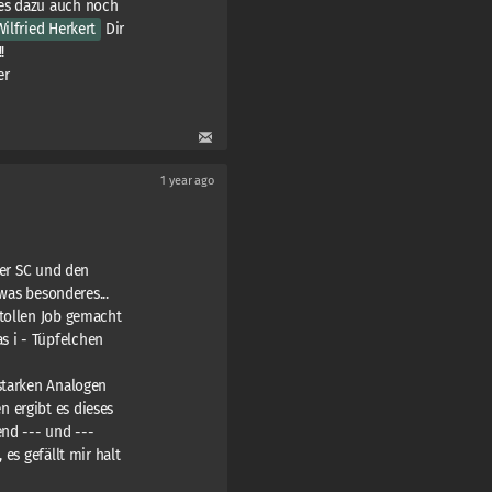
es dazu auch noch
Wilfried Herkert
Dir
!
er
1 year ago
ner SC und den
 was besonderes...
 tollen Job gemacht
 i - Tüpfelchen
starken Analogen
 ergibt es dieses
end --- und ---
 es gefällt mir halt