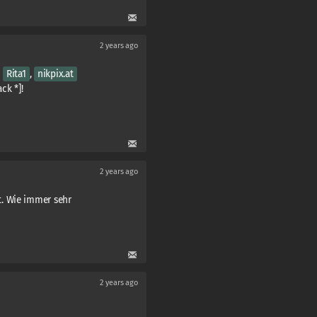
2 years ago
,
Rita1
,
nikpix.at
ck *]!
2 years ago
. Wie immer sehr
2 years ago