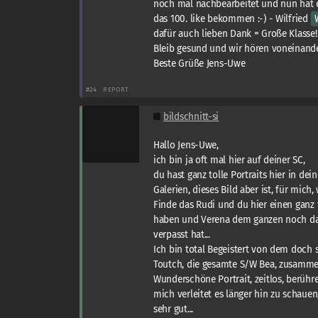
noch mal nachbearbeitet und nun hat 
das 100. like bekommen :-) - Wilfried
dafür auch lieben Dank = Große Klasse!!
Bleib gesund und wir hören voneinand
Beste Grüße Jens-Uwe
#24
REPORT
bildschnitt-si
Hallo Jens-Uwe,
ich bin ja oft mal hier auf deiner SC,
du hast ganz tolle Portraits hier in dei
Galerien, dieses Bild aber ist, für mich,
Finde das Rudi und du hier einen ganz
haben und Verena dem ganzen noch das
verpasst hat...
Ich bin total Begeistert von dem doch 
Toutch, die gesamte S/W Bea, zusammen
Wunderschöne Portrait, zeitlos, berühr
mich verleitet es länger hin zu schauen,
sehr gut...