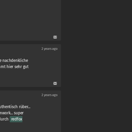
2 years ago
ie nachdenkliche
mt hier sehr gut
2 years ago
thentisch rüber...
mwork... super
durch
redfox