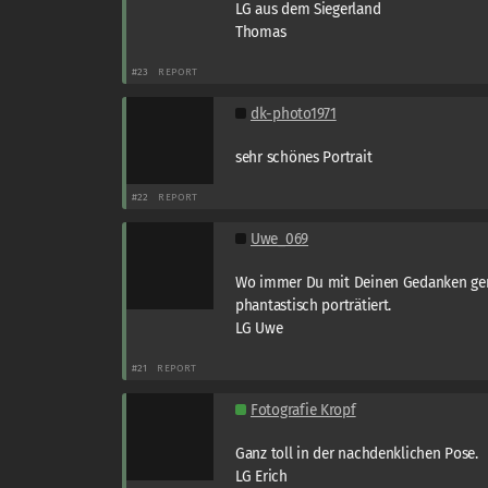
LG aus dem Siegerland
Thomas
#23
REPORT
dk-photo1971
sehr schönes Portrait
#22
REPORT
Uwe_069
Wo immer Du mit Deinen Gedanken gerad
phantastisch porträtiert.
LG Uwe
#21
REPORT
Fotografie Kropf
Ganz toll in der nachdenklichen Pose.
LG Erich