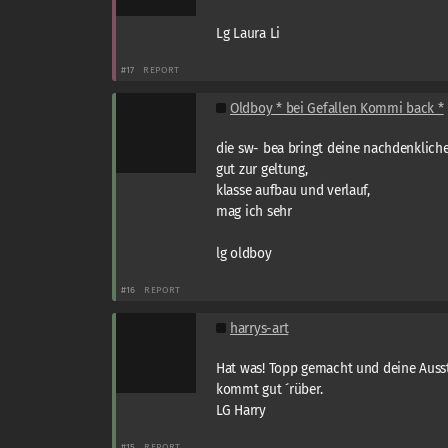
Lg Laura Li
#17
REPORT
Oldboy * bei Gefallen Kommi back *
die sw- bea bringt deine nachdenklic
gut zur geltung,
klasse aufbau und verlauf,
mag ich sehr
lg oldboy
#16
REPORT
harrys-art
Hat was! Topp gemacht und deine Auss
kommt gut ´rüber.
LG Harry
#15
REPORT