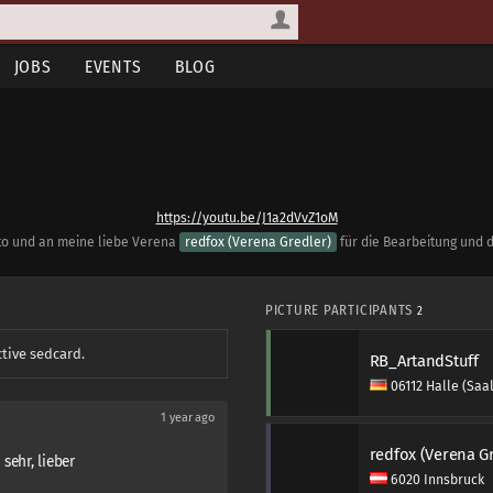
JOBS
EVENTS
BLOG
https://youtu.be/J1a2dVvZ1oM
oto und an meine liebe Verena
redfox (Verena Gredler)
für die Bearbeitung und 
PICTURE PARTICIPANTS
2
ctive sedcard.
RB_ArtandStuff
06112 Halle (Saa
1 year ago
redfox (Verena G
sehr, lieber
6020 Innsbruck