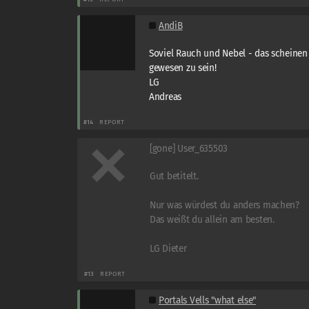
AndiB
Soviel Rauch und Nebel - das scheinen
gewesen zu sein!
LG
Andreas
#14
REPORT
[gone] User_635503
Gut betitelt.
Nur was würdest du anders machen?
Das weißt du allein am besten.
LG Dieter
#13
REPORT
Portals Vells "what else"