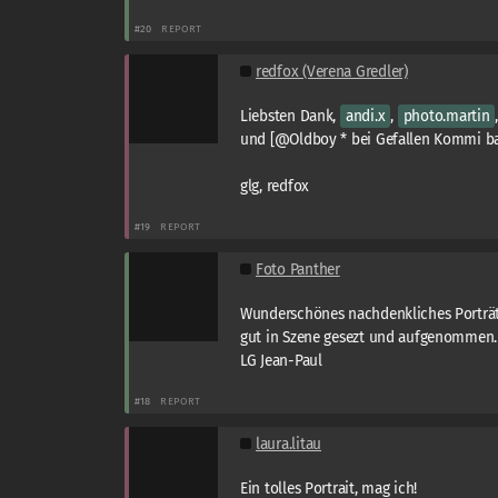
#20
REPORT
redfox (Verena Gredler)
Liebsten Dank,
andi.x
,
photo.martin
und [@Oldboy * bei Gefallen Kommi ba
glg, redfox
#19
REPORT
Foto Panther
Wunderschönes nachdenkliches Porträt
gut in Szene gesezt und aufgenommen.
LG Jean-Paul
#18
REPORT
laura.litau
Ein tolles Portrait, mag ich!