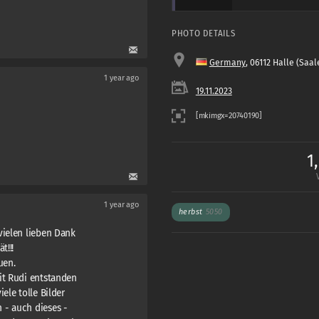
PHOTO DETAILS
Germany
, 06112 Halle (Saal
1 year ago
19.11.2023
1
1 year ago
herbst
5050
vielen lieben Dank
t!!!
uen.
it Rudi entstanden
ele tolle Bilder
 - auch dieses -