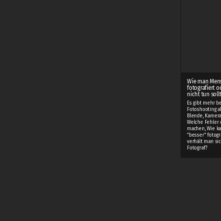
Wie man Men
fotografiert o
nicht tun soll
Es gibt mehr b
Fotoshooting als
Blende, Kamera
Welche Fehler 
machen, Wie k
"besser" fotogr
verhält man sic
Fotograf?