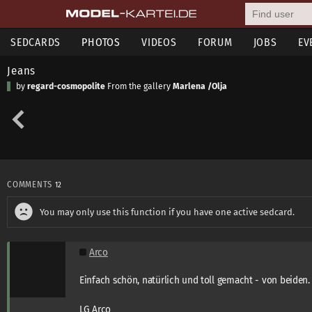
SEDCARDS
PHOTOS
VIDEOS
FORUM
JOBS
EV
Jeans
by
regard-cosmopolite
From the gallery
Marlena /Olja
COMMENTS
12
You may only use this function if you have one active sedcard.
Arco
Einfach schön, natürlich und toll gemacht - von beiden.
LG Arco