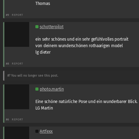
Thomas
#9
REPORT
schotterpilot
ein sehr schönes und ein sehr gefühlvolles portrait
von deinem wunderschönen rothaarigen model
lg dieter
#8
REPORT
#7
You will no longer see this post.
photo.martin
Eine schöne natürliche Pose und ein wunderbarer Blick.
LG Martin
#6
REPORT
Artfexx