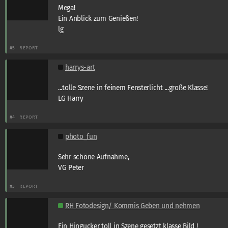
Mega!
Ein Anblick zum Genießen!
lg
#5
REPORT
harrys-art
...tolle Szene in feinem Fensterlicht ...große Klasse!
LG Harry
#4
REPORT
photo_fun
Sehr schöne Aufnahme,
VG Peter
#3
REPORT
RH Fotodesign/ Kommis Geben und nehmen
Ein Hingucker toll in Szene gesetzt klasse Bild !