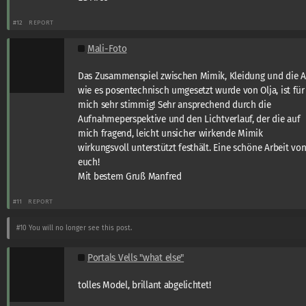
#12
REPORT
Mali-Foto
Das Zusammenspiel zwischen Mimik, Kleidung und die A
wie es posentechnisch umgesetzt wurde von Olja, ist für
mich sehr stimmig! Sehr ansprechend durch die
Aufnahmeperspektive und den Lichtverlauf, der die auf
mich fragend, leicht unsicher wirkende Mimik
wirkungsvoll unterstützt festhält. Eine schöne Arbeit vo
euch!
Mit bestem Gruß Manfred
#11
REPORT
#10
You will no longer see this post.
Portals Vells "what else"
tolles Model, brillant abgelichtet!