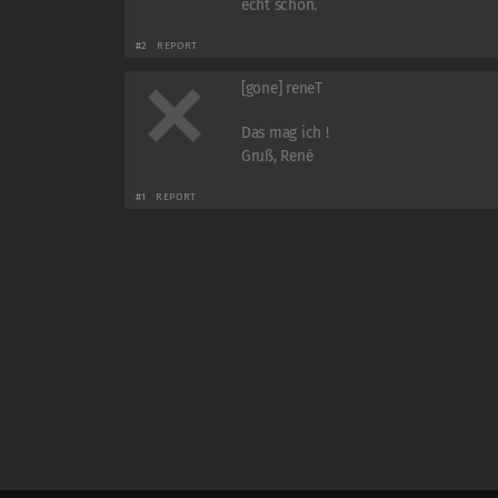
echt schön.
#2
REPORT
[gone] reneT
Das mag ich !
Gruß, René
#1
REPORT