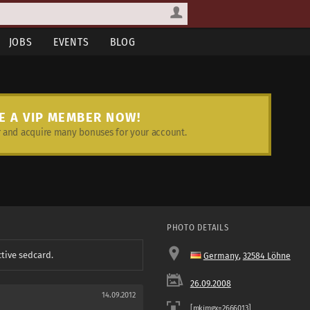
JOBS
EVENTS
BLOG
E A VIP MEMBER NOW!
and acquire many bonuses for your account.
PHOTO DETAILS
ctive sedcard.
Germany
,
32584 Löhne
26.09.2008
14.09.2012