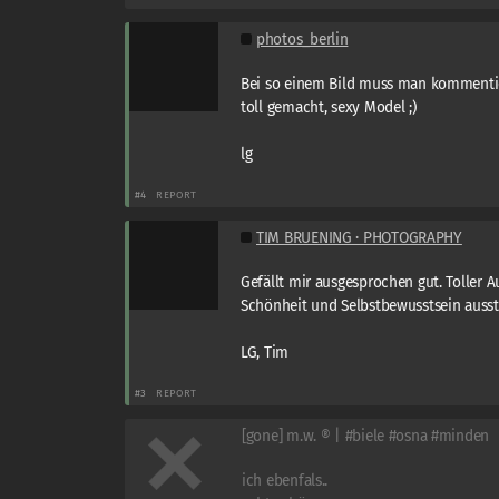
photos_berlin
Bei so einem Bild muss man kommenti
toll gemacht, sexy Model ;)
lg
#4
REPORT
TIM BRUENING · PHOTOGRAPHY
Gefällt mir ausgesprochen gut. Toller A
Schönheit und Selbstbewusstsein ausstr
LG, Tim
#3
REPORT
[gone] m.w. ® | #biele #osna #minden
ich ebenfals..