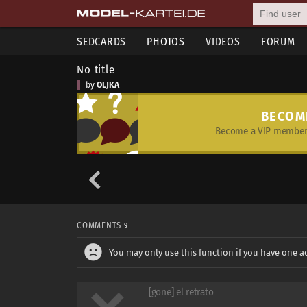
SEDCARDS
PHOTOS
VIDEOS
FORUM
No title
by
OLJKA
BECOM
Become a VIP member 
COMMENTS
9
You may only use this function if you have one a
[gone] el retrato