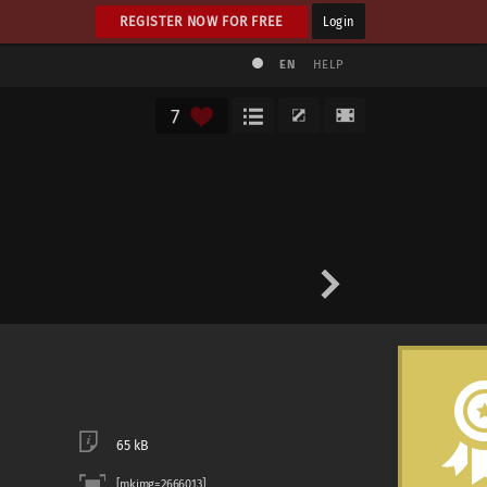
REGISTER NOW FOR FREE
Login
EN
HELP
7
65 kB