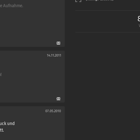
ke Aufnahme.
14.11.2011
!
07.05.2010
druck und
t.