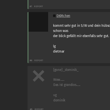
#7
REPORT
DKMchen
kommt sehr gut in S/W und dein hübsch
schon was
der blick gefällt mir ebenfalls sehr gut.
lg
dietmar
#6
REPORT
[gone] _dominik_
Wow......
Das ist grandios......
vg
dominik
#5
REPORT