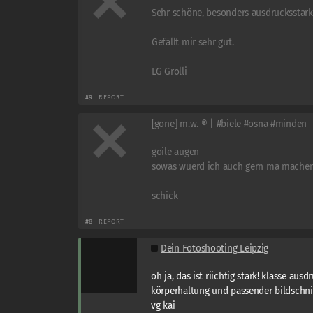
Sehr schöne, besonders ausdrucksstar
Gefällt mir sehr gut.
LG Grolli
#9
REPORT
[gone] m.w. ® | #biele #osna #minden
goile augen
sowas wuerd ich auch gern ma machen
schick
#8
REPORT
Dein Fotoshooting Leipzig
oh ja, das ist riichtig stark! klasse aus
körperhaltung und passender bildschnit
vg kai