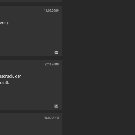
11.03.2009
eren,
22.11.2008
usdruck, der
ahlt.
30.09.2008