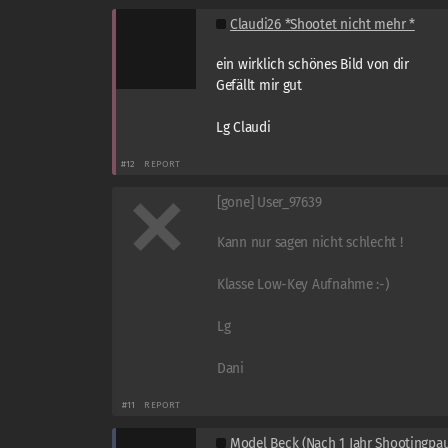
Claudi26 *Shootet nicht mehr *
ein wirklich schönes Bild von dir
Gefällt mir gut
Lg Claudi
#12
REPORT
[gone] User_97639
Kann nur sagen nicht schlecht !
Klasse Low-Key Aufnahme :-)
Lg
Dani
#11
REPORT
Model Beck (Nach 1 Jahr Shootingpau