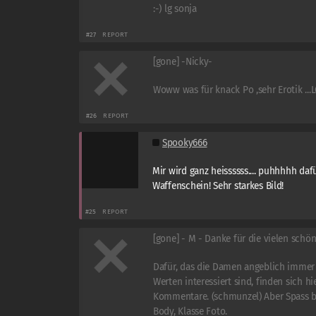
:-) lg sonja
#27
REPORT
[gone] -Nicky-
Woww was für knack Po ,sehr Erotik ...
#26
REPORT
Spooky666
Mir wird ganz heissssss.... puhhhhh daf
Waffenschein! Sehr starkes Bild!
#25
REPORT
[gone] - M - Danke für die vielen schö
Dafür, das die Damen angeblich immer
Werten interessiert sind, finden sich hi
Kommentare. (schmunzel) Aber Spass bei
Body, Klasse Foto.