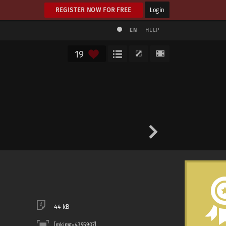
REGISTER NOW FOR FREE
Login
EN
HELP
19
44 kB