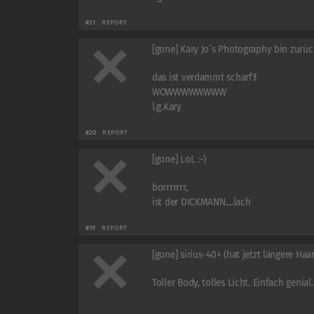
#21
REPORT
[gone] Kary Jo´s Photography bin zurüc
das ist verdammt scharf!!
WOWWWWWWWW
l.g.Kary
#20
REPORT
[gone] LoL :-)
borrrrrrr,
ist der DICKMANN....lach
#19
REPORT
[gone] sirius-40+ (hat jetzt längere Haar
Toller Body, tolles Licht. Einfach genial.