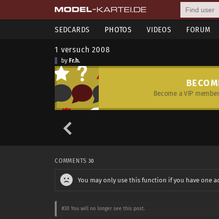
SEDCARDS
PHOTOS
VIDEOS
FORUM
1 versuch 2008
by
Fr.h.
BECOM
Become a VIP member 
COMMENTS
30
You may only use this function if you have one a
#30
You will no longer see this post.