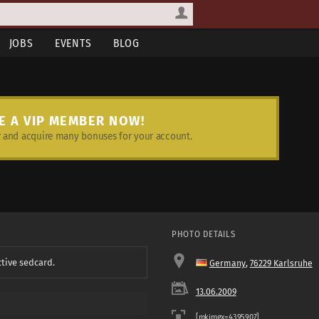
JOBS
EVENTS
BLOG
E A VIP MEMBER NOW!
and acquire many bonuses for your account.
PHOTO DETAILS
ctive sedcard.
Germany
,
76229 Karlsruhe
13.06.2009