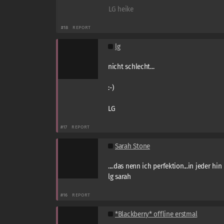
LG heike
#18
REPORT
lg
nicht schlecht...
:-)
LG
#17
REPORT
Sarah Stone
....das nenn ich perfektion...in jeder hi
lg sarah
#16
REPORT
*Blackberry* offline erstmal