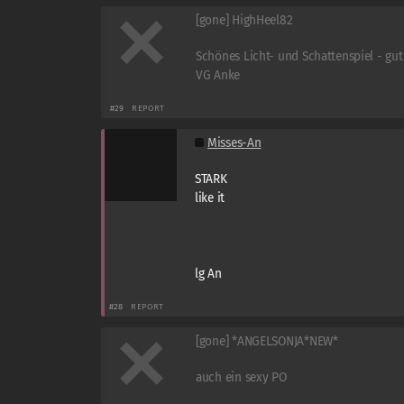
[gone] HighHeel82
Schönes Licht- und Schattenspiel - gut
VG Anke
#29
REPORT
Misses-An
STARK
like it
lg An
#28
REPORT
[gone] *ANGELSONJA*NEW*
auch ein sexy PO