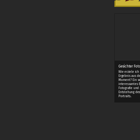
Gesichter Fot
Wie erziele ich
Ergebnis aus d
Moment? Ein w
interessantes 
Fotografie und 
Entstehung des
Portraits.