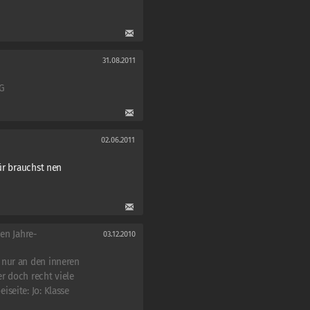
31.08.2011
LG
02.06.2011
ür brauchst nen
nen Jahre-
03.12.2010
 nur an den inneren
er doch recht viele
seite: Jo: Klasse