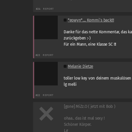
#24
REPORT
*eowyn*.... Kommi´s back!!!
Danke für das nette Kommentar, das ka
zurückgeben :-)
Für ein Mann, eine Klasse SC !!!
#23
REPORT
Melanie Dietze
toller low key von deinem muskulösen r
lg melli
#22
REPORT
[gone] MiZz.O ( jetzt mit Bob )
ohaa.. das ist mal sexy !
Schöner Körper.
Lg