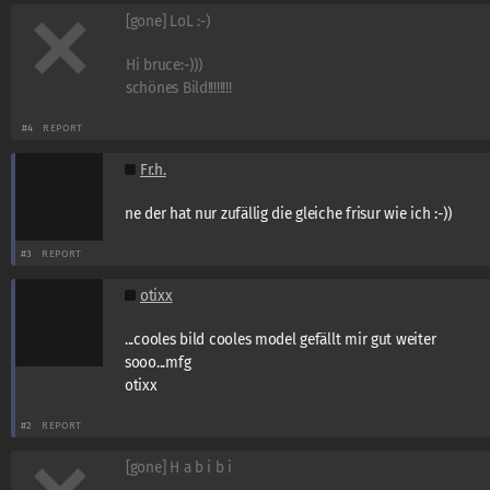
[gone] LoL :-)
Hi bruce:-)))
schönes Bild!!!!!!!!
#4
REPORT
Fr.h.
ne der hat nur zufällig die gleiche frisur wie ich :-))
#3
REPORT
otixx
...cooles bild cooles model gefällt mir gut weiter
sooo...mfg
otixx
#2
REPORT
[gone] H a b i b i