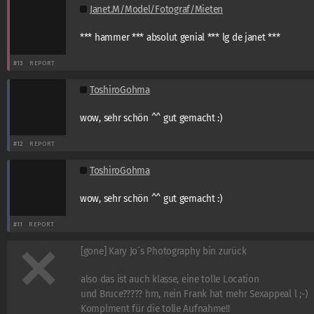
Janet.M/Model/Fotograf/Mieten
*** hammer *** absolut genial *** lg de janet ***
#13
REPORT
ToshiroGohma
wow, sehr schön ^^ gut gemacht :)
#12
REPORT
ToshiroGohma
wow, sehr schön ^^ gut gemacht :)
#11
REPORT
[gone] Kary Jo´s Photography bin zurück
also das ist auch klasse, eine tolle Location
und Bruce????? hm, nein Frank hat mehr Sexappeal l ;-)
Komplment für die tolle Aufnahme!!