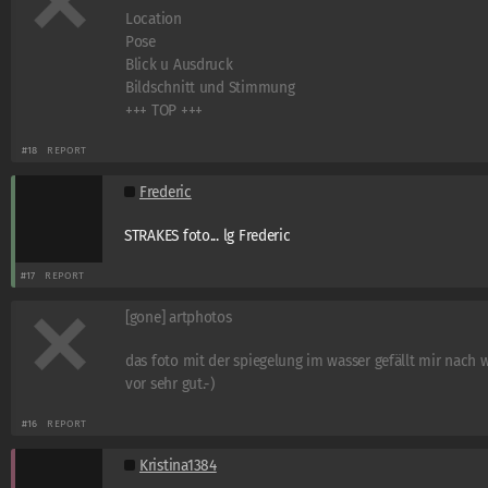
Location
Pose
Blick u Ausdruck
Bildschnitt und Stimmung
+++ TOP +++
#18
REPORT
Frederic
STRAKES foto... lg Frederic
#17
REPORT
[gone] artphotos
das foto mit der spiegelung im wasser gefällt mir nach 
vor sehr gut.-)
#16
REPORT
Kristina1384