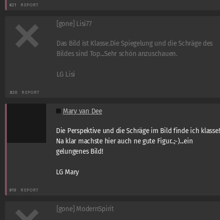
#21
REPORT
[gone] Lisi77
Das Bild ist Klasse.Die Spiegelung und die Schräge des
Bildes sind Top...Sehr schön anzuschauen.
LG Lisi
#20
REPORT
Mary van Dee
Die Perspektive und die Schräge im Bild finde ich klasse!!
Na klar machste hier auch ne gute Figur..;-)...ein
gelungenes Bild!
LG Mary
#19
REPORT
[gone] ModernSpirit