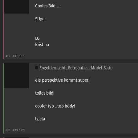
Cooles Bild......
SUper
LG
Kristina
#15
REPORT
Engeldernacht- Fotografie + Model Seite
die perspektive kommt super!
tolles bild!
cooler typ ...top body!
lg ela
#14
REPORT