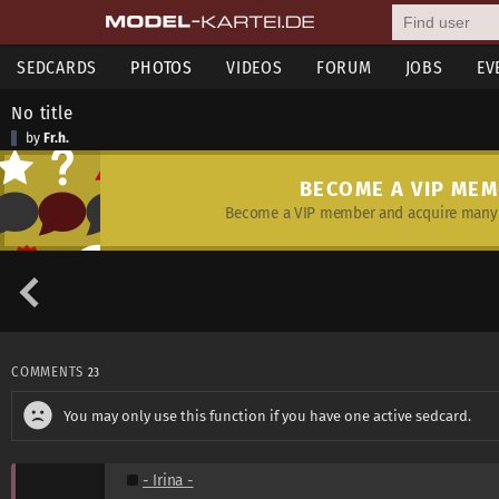
SEDCARDS
PHOTOS
VIDEOS
FORUM
JOBS
EV
No title
by
Fr.h.
BECOME A VIP ME
Become a VIP member and acquire many 
COMMENTS
23
You may only use this function if you have one active sedcard.
- Irina -