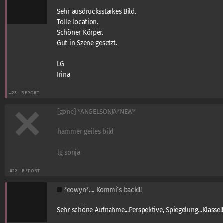
Sehr ausdrucksstarkes Bild.
Tolle location.
Schöner Körper.
Gut in Szene gesetzt.
LG
Irina
#23
REPORT
[gone] *ANGELSONJA*NEW*
hammer geiles bild
lg sonja
#22
REPORT
*eowyn*.... Kommi´s back!!!
Sehr schöne Aufnahme...Perspektive, Spiegelung...Klasse!!