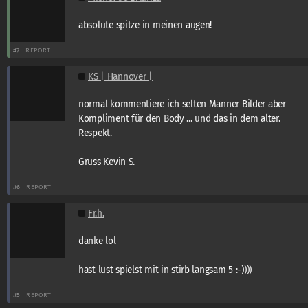
absolute spitze in meinen augen!
#7
REPORT
KS | Hannover |
normal kommentiere ich selten Männer Bilder aber
Kompliment für den Body ... und das in dem alter.
Respekt.
Gruss Kevin S.
#6
REPORT
Fr.h.
danke lol
hast lust spielst mit in stirb langsam 5 :-))))
#5
REPORT