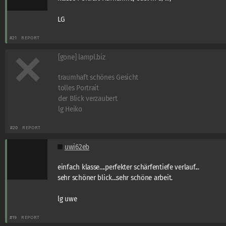
LG
#21
REPORT
[gone] lampl.biz
traumhaft schönes Gesicht
tolles Portrait
der Blick verzaubert
lg Heiko
#20
REPORT
uwi62eb
einfach klasse....perfekter schärfentiefe verlauf...
sehr schöner blick...sehr schöne arbeit.
lg uwe
#19
REPORT