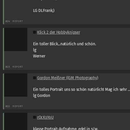
LG DLFrank;)
#24
REPORT
Klick 2 der Hobbyknipser
Ein toller Blick...natürlich und schön.
lg
Werner
#23
REPORT
Gordon Meißner ((GM Photography)
Ein tolles Portrait uns so schön natürlich! Mag ich sehr ..
lg Gordon
#22
REPORT
rOcKsYoU
klasse Portrait-Aufnahme, edel in s/w,