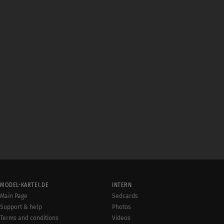
MODEL-KARTEI.DE
INTERN
Main Page
Sedcards
Support & help
Photos
Terms and conditions
Videos