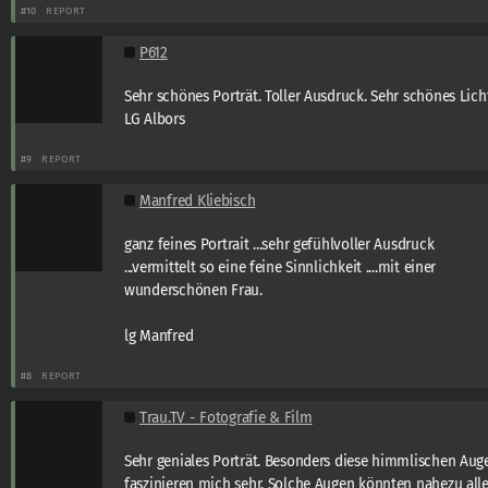
#10
REPORT
P612
Sehr schönes Porträt. Toller Ausdruck. Sehr schönes Lich
LG Albors
#9
REPORT
Manfred Kliebisch
ganz feines Portrait ...sehr gefühlvoller Ausdruck
...vermittelt so eine feine Sinnlichkeit ....mit einer
wunderschönen Frau.
lg Manfred
#8
REPORT
Trau.TV - Fotografie & Film
Sehr geniales Porträt. Besonders diese himmlischen Aug
faszinieren mich sehr. Solche Augen könnten nahezu all