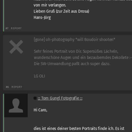
von mir verlangen.
Lieben Gruß (zur Zeit aus Drosa)
Hans-Jörg
#7
REPORT
[gone] oh-photography *will Boudoir shooten*
Sehr feines Portrait von Dir. Supersüßes Lächeln,
wunderschöne Augen und ein bezauberndes Dekollete :-
Die SW-Umwandlung paßt auch super dazu.
LG OLI
#6
REPORT
::: Tom Gungl Fotografie :::
Hi Caro,
dies ist eines deiner besten Portraits finde ich. Es ist