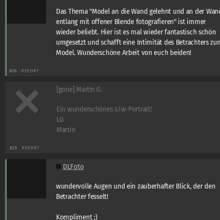
Das Thema "Model an die Wand gelehnt und an der Wan
entlang mit offener Blende fotografieren" ist immer
wieder beliebt. Hier ist es mal wieder fantastisch schön
umgesetzt und schafft eine Intimität des Betrachters zu
Model. Wunderschöne Arbeit von euch beiden!
#26
REPORT
[gone] Mart!n G.
Ein wunderschönes s/w-Portrait!
LG
Martin
#25
REPORT
DLFoto
wundervolle Augen und ein zauberhafter Blick, der den
Betrachter fesselt!
Kompliment ;)