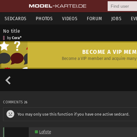
SEDCARDS
PHOTOS
VIDEOS
FORUM
JOBS
EV
No title
by
Cora*
BECOME A VIP ME
Become a VIP member and acquire many 
COMMENTS
26
You may only use this function if you have one active sedcard.
Lofote