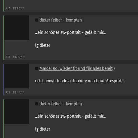
#16
REPORT
dieter felber - kempten
...ein schönes sw-portrait - gefällt mir...
lg dieter
#15
REPORT
Marcel Ro. wieder fit und für alles bereit;)
echt umwerfende aufnahme nen traum!!respekt!!
#14
REPORT
dieter felber - kempten
...ein schönes sw-portrait - gefällt mir...
lg dieter