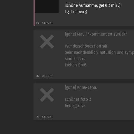
Schöne Aufnahme, gefällt mir :)
Lg, Lischen ;)
#3
REPORT
[gone] Mauli *kommentiert zurück*
Wunderschönes Portrait.
Sehr nachdenklich, natürlich und symp
sind klasse.
Lieben Gruß
#2
REPORT
[gone] Anna-Lena.
schönes foto :)
liebe grüße
#1
REPORT