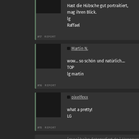
Hast die Hübsche gut portraitiert,
mag ihren Blick.
lg
Raffael
#17
REPORT
Martin N.
wow... so schön und natürlich....
TOP
lg martin
#16
REPORT
pixelfexx
what a pretty!
LG
#15
REPORT