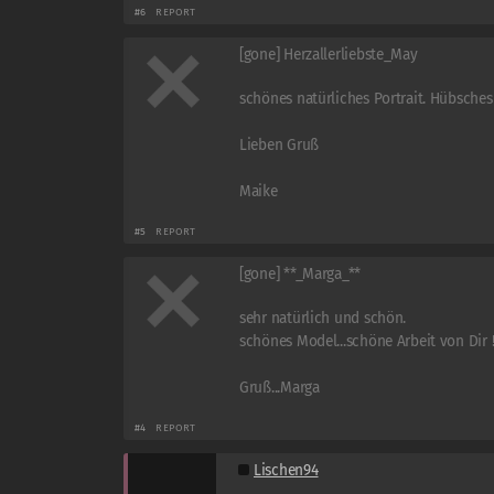
#6
REPORT
[gone] Herzallerliebste_May
schönes natürliches Portrait. Hübsche
Lieben Gruß
Maike
#5
REPORT
[gone] **_Marga_**
sehr natürlich und schön.
schönes Model...schöne Arbeit von Dir 
Gruß...Marga
#4
REPORT
Lischen94