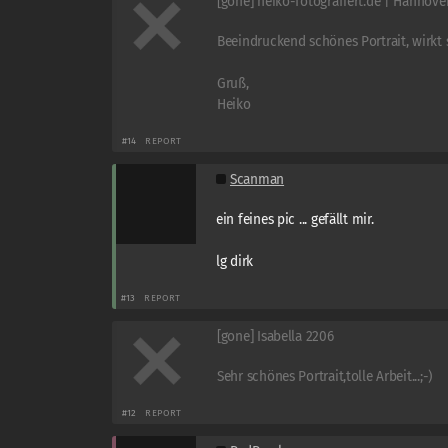
[gone] heiko-fotografiert.de | Hannove
Beeindruckend schönes Portrait, wirkt s
Gruß,
Heiko
#14
REPORT
Scanman
ein feines pic ... gefällt mir.
lg dirk
#13
REPORT
[gone] Isabella 2206
Sehr schönes Portrait,tolle Arbeit...;-)
#12
REPORT