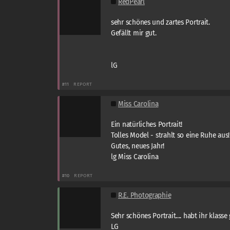
RedPearl
sehr schönes und zartes Portrait.
Gefällt mir gut.
lG
#11
REPORT
Miss Carolina
Ein natürliches Portrait!
Tolles Model - strahlt so eine Ruhe aus!
Gutes, neues Jahr!
lg Miss Carolina
#10
REPORT
R.E. Photographie
Sehr schönes Portrait.... habt ihr klasse
LG