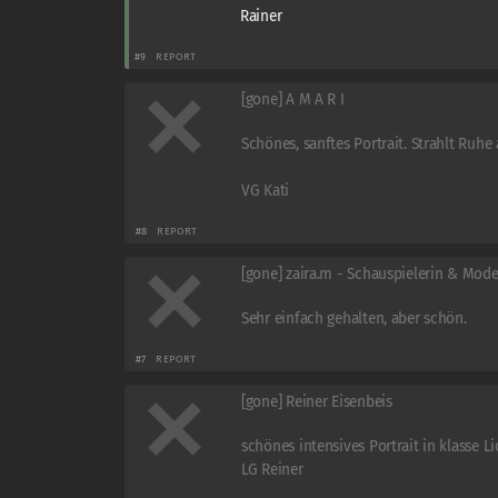
Rainer
#9
REPORT
[gone] A M A R I
Schönes, sanftes Portrait. Strahlt Ruhe 
VG Kati
#8
REPORT
[gone] zaira.m - Schauspielerin & Mode
Sehr einfach gehalten, aber schön.
#7
REPORT
[gone] Reiner Eisenbeis
schönes intensives Portrait in klasse Li
LG Reiner