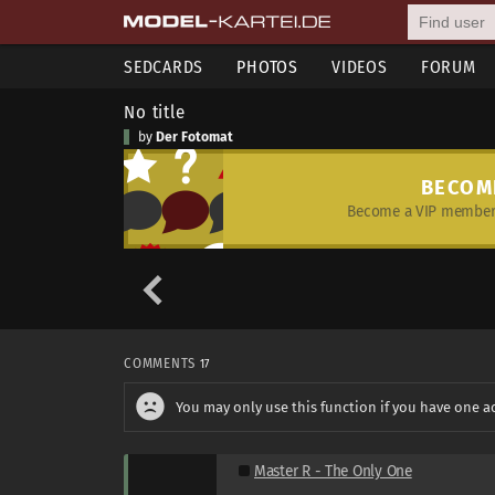
SEDCARDS
PHOTOS
VIDEOS
FORUM
No title
by
Der Fotomat
BECOM
Become a VIP member 
COMMENTS
17
You may only use this function if you have one a
Master R - The Only One