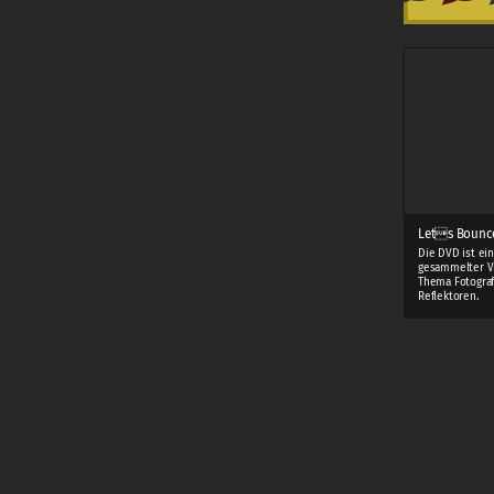
Lets Bounc
Die DVD ist ei
gesammelter V
Thema Fotograf
Reflektoren.