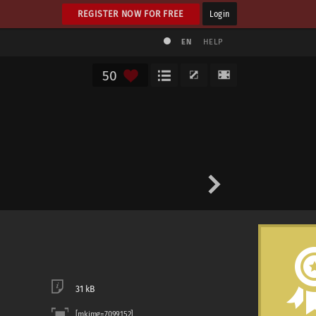
REGISTER NOW FOR FREE
Login
EN
HELP
50
31 kB