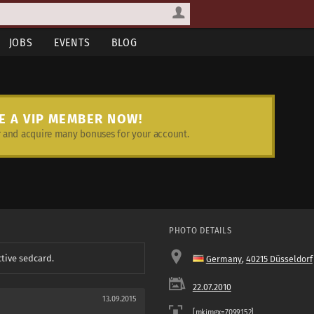
JOBS
EVENTS
BLOG
E A VIP MEMBER NOW!
and acquire many bonuses for your account.
PHOTO DETAILS
ctive sedcard.
Germany
,
40215 Düsseldorf
22.07.2010
13.09.2015