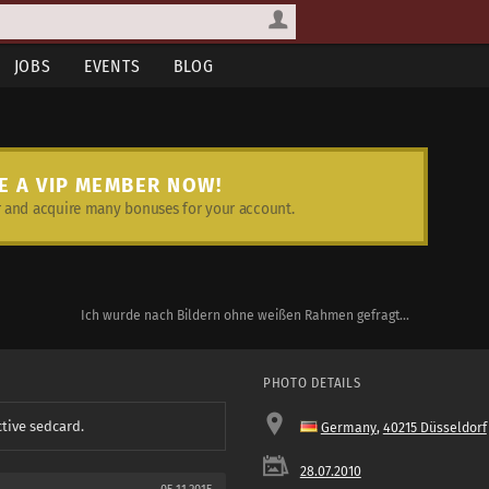
JOBS
EVENTS
BLOG
E A VIP MEMBER NOW!
and acquire many bonuses for your account.
Ich wurde nach Bildern ohne weißen Rahmen gefragt...
PHOTO DETAILS
ctive sedcard.
Germany
,
40215 Düsseldorf
28.07.2010