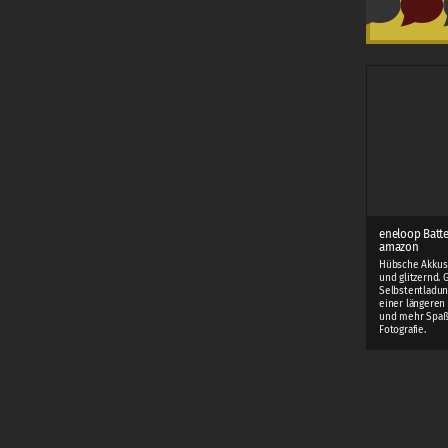
eneloop Batte
amazon
Hübsche Akkus 
und glitzernd. 
Selbstentladun
einer längeren 
und mehr Spaß
Fotografie.