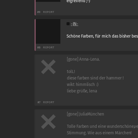
ergreifend ;-)
#9
REPORT
-JN-
Schöne Farben, für mich das bisher bes
#8
REPORT
[gone] Anna-Lena.
tolL!
diese farben sind der hammer !
wikt himmlisch :)
liebe grüße, lena
#7
REPORT
[gone] JuliaMünchen
Tolle Farben und eine wunderschöne,v
Stimmung. Wie aus einem Märchen!