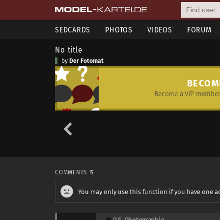
SEDCARDS
PHOTOS
VIDEOS
FORUM
No title
by
Der Fotomat
BECOM
Become a VIP member 
COMMENTS
15
You may only use this function if you have one a