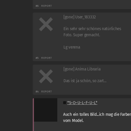
#6
REPORT
[gone] User_183332
Ein sehr sehr schönes natürliches
Foto. Super gemacht.
Lg verena
#5
REPORT
[gone] Anima Libraria
Das ist ja schön, so zart...
#4
REPORT
*S~O~U~L~F~U~L*
Auch ein tolles Bild...ich mag die Farb
vom Model.