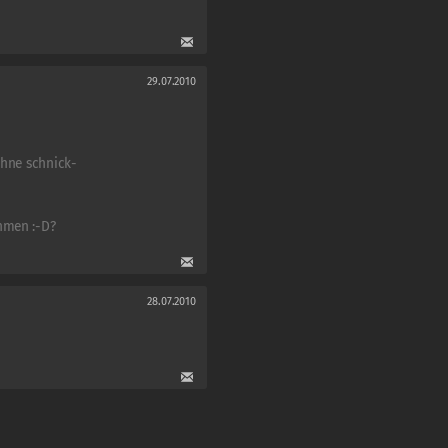
29.07.2010
ohne schnick-
hmen :-D?
28.07.2010