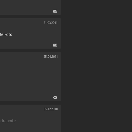
21.03.2011
te Foto
25.01.2011
05.12.2010
erträumte