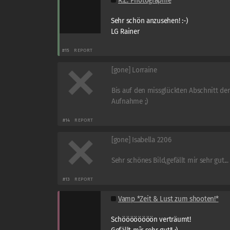
R.E. Photographie
Sehr schön anzusehen! :-)
LG Rainer
#15
REPORT
[gone] Lorraine
Bis auf den missglückten Abschnitt der
Aufnahme ;)
#14
REPORT
[gone] Isabella 2206
Sehr schönes Bild,gefällt mir sehr gut...
#13
REPORT
Vamp *Zeit & Lust zum shooten!*
Schöööööööön verträumt!