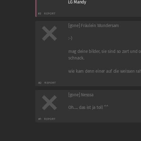
LG Mandy
#3
REPORT
[gone] Fräulein Wundersam
:-)
mag deine bilder, sie sind so zart und 
schnack.
wie kam denn einer auf die weissen ra
#2
REPORT
[gone] Nesssa
Oh..... das ist ja toll ^^
#1
REPORT