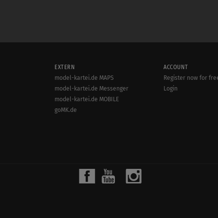
EXTERN
ACCOUNT
model-kartei.de MAPS
Register now for fre
model-kartei.de Messenger
Login
model-kartei.de MOBILE
goMK.de
© 2000 - 2022
MODEL-KARTEI.DE
| SERVER: 80.86.187.28