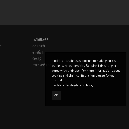
LANGUAGE
e
deutsch
english
český
model-kartei.de uses cookies to make your visit
русский (beta)
as pleasant as possible. By using this site, you
agree with their use. For more information about
cookies and their configuration please follow
this link:
model-kartei.de/datenschutz/
OK