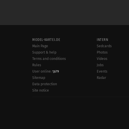
MODEL-KARTEI.DE
INTERN
Main Page
Sedcards
Support & help
Photos
Terms and conditions
Videos
Rules
Jobs
User online:
Events
1,679
Radar
Sitemap
Data protection
Site notice