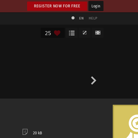
REGISTER NOW FOR FREE
Login
EN
HELP
25
20 kB