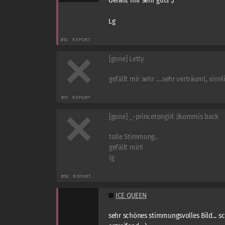
Gefällt mîr sehr gut!! :)
Lg
#12
REPORT
[gone] Letty
gefällt mir sehr ….sehr verträumt, sinnl
#11
REPORT
[gone] _-princetongirl :)kommis back
tolle Stimmung..
gefällt mir!!
lg
#10
REPORT
ICE QUEEN
sehr schönes stimmungsvolles Bild... sc