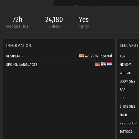
-Offenheit
72h
24,180
Yes
Response Time
Visitors
Agency
-Motivation
INFORMATION
SEDCARD 
-Durchhaltevermöge
42329 Wuppertal
RESIDENCE
AGE
SPOKEN LANGUAGES
HEIGHT
-Posingsicherheit
WEIGHT
BODY SIZE
BRA
-Klamotten- und Ide
SIZE
SHOE SIZE
-Wandlungsfähigkeit
HAIR
EYE COLOR
TATTOOS
-Professionalität