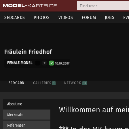
SEDCARDS
PHOTOS
VIDEOS
FORUM
JOBS
EV
Fräulein Friedhof
FEMALE MODEL
10.07.2017
SEDCARD
GALLERIES
NETWORK
1
10
About me
Willkommen auf mein
Merkmale
Referenzen