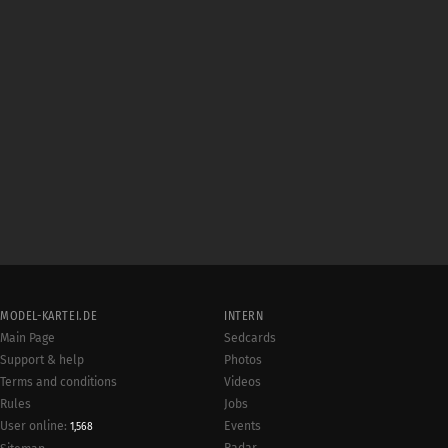
MODEL-KARTEI.DE
INTERN
Main Page
Sedcards
Support & help
Photos
Terms and conditions
Videos
Rules
Jobs
User online:
Events
1,568