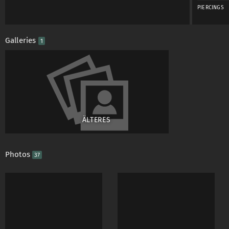
PIERCINGS
Mein Username bezie
Galleries
1
dass ich an Klischee-
Ich habe noch nie ei
empfinde dies bei ei
überflüssig und stör
ÄLTERES
Wer einen kleinen E
Photos
37
http://www.youtub
http://www.youtube