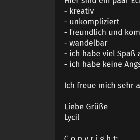
Hier sind ein paar E
- kreativ
- unkompliziert
- freundlich und ko
- wandelbar
- ich habe viel Spaß
- ich habe keine Ang
Ich freue mich sehr 
Liebe Grüße
Lycil
C o p y r i g h t: