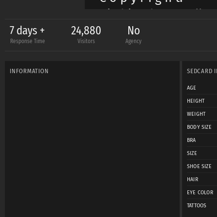
Die hier dargestellt
Urheberrechtsbestim
7 days +
24,880
No
Response Time
Visitors
Agency
Genehmigung von mir 
INFORMATION
SEDCARD 
AGE
HEIGHT
WEIGHT
BODY SIZE
BRA
SIZE
SHOE SIZE
HAIR
EYE COLOR
TATTOOS