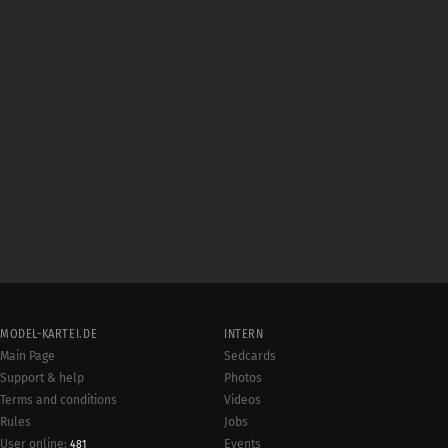
MODEL-KARTEI.DE
INTERN
Main Page
Sedcards
Support & help
Photos
Terms and conditions
Videos
Rules
Jobs
User online:
Events
481