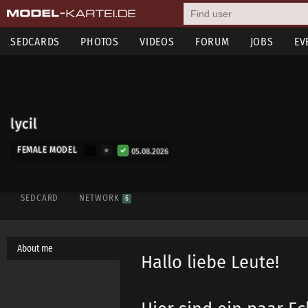
SEDCARDS
PHOTOS
VIDEOS
FORUM
JOBS
EV
lycil
FEMALE MODEL
05.08.2026
SEDCARD
NETWORK
6
About me
Hallo liebe Leute!