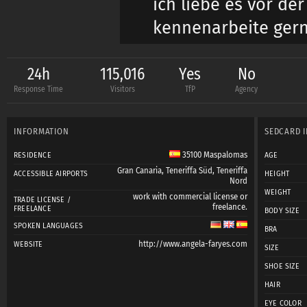
ich liebe es vor d
kennenarbeite ger
neue Fotosversetze
24h
115,016
Yes
No
Response Time
Visitors
TfP
Agency
... und ... ach, es ma
__________________
INFORMATION
SEDCARD 
35100 Maspalomas
RESIDENCE
AGE
extremes- extravaga
Gran Canaria
,
Teneriffa Süd
,
Teneriffa
ACCESSIBLE AIRPORTS
HEIGHT
Nord
an ;-)
WEIGHT
work with commercial license or
TRADE LICENSE /
freelance.
__________________
FREELANCE
BODY SIZE
SPOKEN LANGUAGES
BRA
http://www.angela-faryes.com
WEBSITE
SIZE
Persönliches:
Ich bin
SHOE SIZE
Unternehmensdrang.
HAIR
EYE COLOR