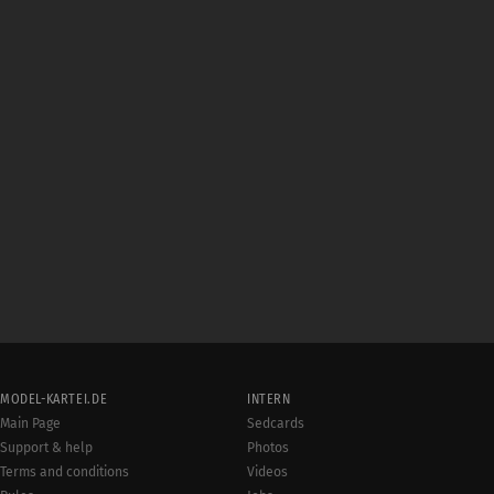
MODEL-KARTEI.DE
INTERN
Main Page
Sedcards
Support & help
Photos
Terms and conditions
Videos