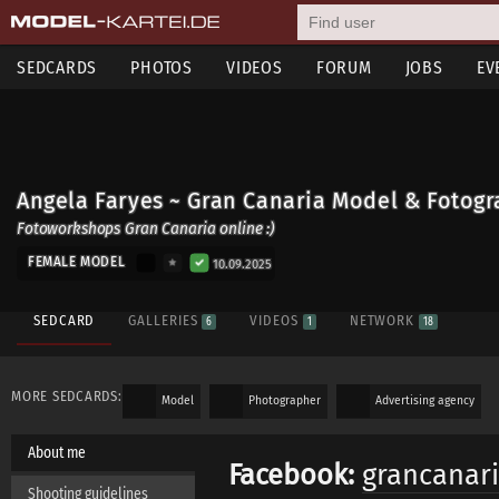
SEDCARDS
PHOTOS
VIDEOS
FORUM
JOBS
EV
Angela Faryes ~ Gran Canaria Model & Fotogr
Fotoworkshops Gran Canaria online :)
FEMALE MODEL
10.09.2025
SEDCARD
GALLERIES
VIDEOS
NETWORK
6
1
18
MORE SEDCARDS:
Model
Photographer
Advertising agency
About me
Facebook:
grancanar
Shooting guidelines