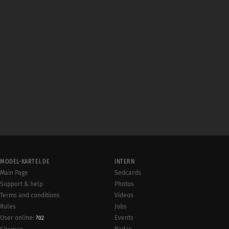
MODEL-KARTEI.DE
INTERN
Main Page
Sedcards
Support & help
Photos
Terms and conditions
Videos
Rules
Jobs
User online:
Events
702