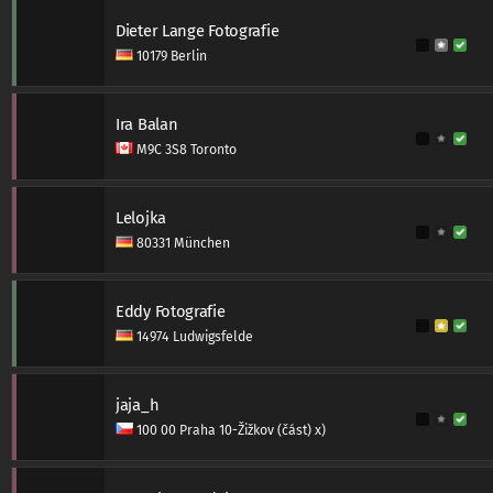
Dieter Lange Fotografie
10179 Berlin
Ira Balan
M9C 3S8 Toronto
Lelojka
80331 München
Eddy Fotografie
14974 Ludwigsfelde
jaja_h
100 00 Praha 10-Žižkov (část) x)