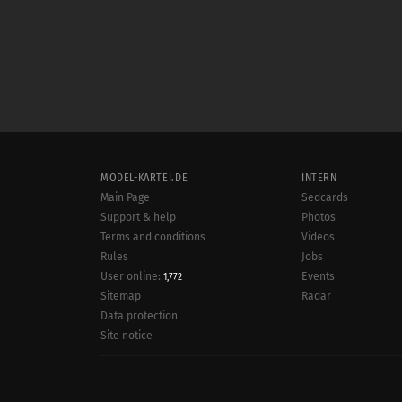
MODEL-KARTEI.DE
INTERN
Main Page
Sedcards
Support & help
Photos
Terms and conditions
Videos
Rules
Jobs
User online:
Events
1,772
Radar
Sitemap
Data protection
Site notice