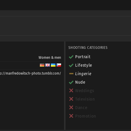
SHOOTING CATEGORIES
Portrait
Women & men
Lifestyle
tp://manfredowitsch-photo.tumblr.com/
Lingerie
Nude
Weddings
Television
Dance
Promotion