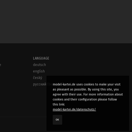
LANGUAGE
e
deutsch
english
český
русский (beta)
model-kartei.de uses cookies to make your visit
as pleasant as possible. By using this site, you
agree with their use. For more information about
cookies and their configuration please follow
this link:
model-kartei.de/datenschutz/
OK