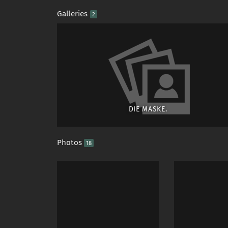
Galleries
2
DIE MASKE.
Photos
18