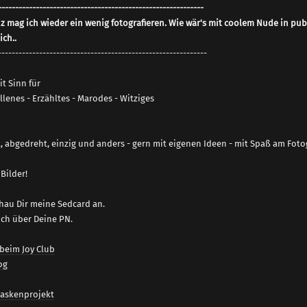
------------------------------------------------------------
z mag ich wieder ein wenig fotografieren. Wie wär's mit coolem Nude in pub
ich.
.
-------------------------------------------------------------
t Sinn für
lenes - Erzähltes - Marodes - Witziges
t, abgedreht, einzig und anders - gern mit eigenen Ideen - mit Spaß am Foto
Bilder!
chau Dir meine Sedcard an.
ich über Deine PN.
 beim Joy Club
og
Maskenprojekt