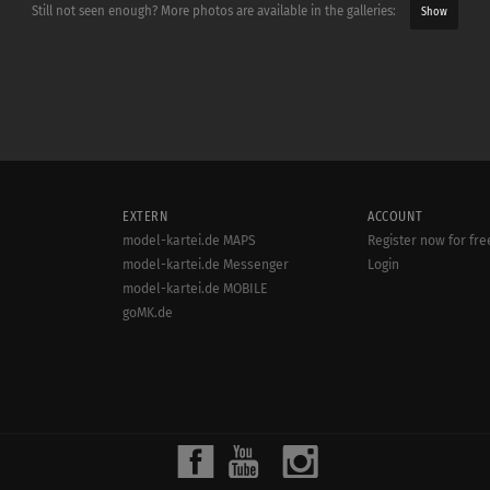
Still not seen enough? More photos are available in the galleries:
Show
EXTERN
ACCOUNT
model-kartei.de MAPS
Register now for fre
model-kartei.de Messenger
Login
model-kartei.de MOBILE
goMK.de