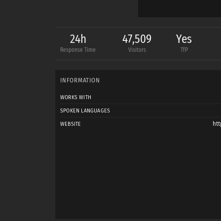
24h
47,509
Yes
Response Time
Visitors
TfP
INFORMATION
WORKS WITH
SPOKEN LANGUAGES
ht
WEBSITE