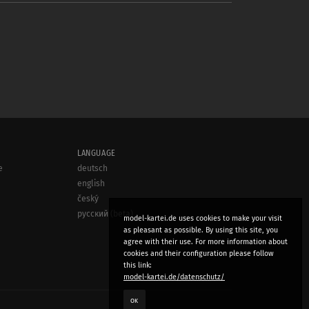
LANGUAGE
e
deutsch
english
český
русский (beta)
model-kartei.de uses cookies to make your visit
as pleasant as possible. By using this site, you
agree with their use. For more information about
cookies and their configuration please follow
this link:
model-kartei.de/datenschutz/
OK