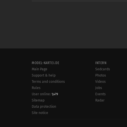
MODEL-KARTEI.DE
INTERN
Main Page
Sedcards
Support & help
Photos
Terms and conditions
Videos
Rules
Jobs
User online:
Events
1,479
Radar
Sitemap
Data protection
Site notice