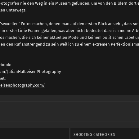
Fotografen nie den Weg in ein Museum gefunden, um von den Bildern dort 
ten unterwegs.
e "sexuellen" Fotos machen, denen man auf den ersten Blick ansieht, dass 
 in erster Linie Frauen gefallen, was aber nicht bedeutet dass ich meine Arbe
tos machen, die sich keiner aktuellen Mode und keinem politischen Label u
en den Ruf anstrengend zu sein weil ich zu einem extremen Perfektionismus
ebook:
com/JulianHalbeisenPhotography
et:
lbeisenphotography.com/
SHOOTING CATEGORIES