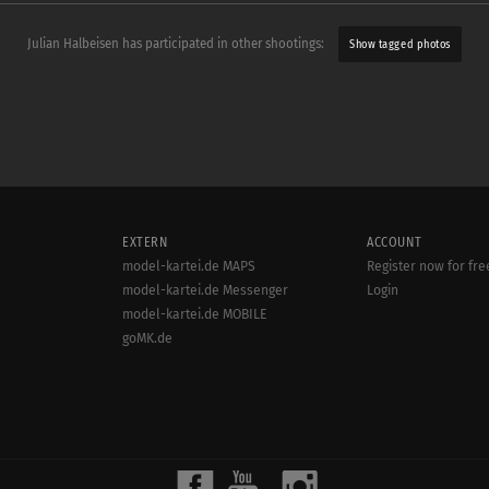
Julian Halbeisen has participated in other shootings:
Show tagged photos
EXTERN
ACCOUNT
model-kartei.de MAPS
Register now for fre
model-kartei.de Messenger
Login
model-kartei.de MOBILE
goMK.de