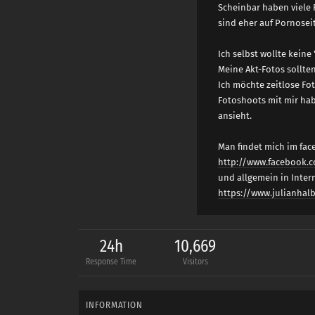
Scheinbar haben viele 
sind eher auf Pornosei
Ich selbst wollte kein
Meine Akt-Fotos sollten
Ich möchte zeitlose Fo
Fotoshoots mit mir hab
ansieht.
Man findet mich im fac
http://www.facebook.
und allgemein in Intern
https://www.julianha
24h
10,669
Response Time
Visitors
INFORMATION