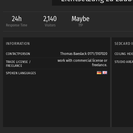
Wir haben folgende S
24h
2,140
Maybe
Response Time
Visitors
TfP
- Set „Boudoire“ mit
weißer Bettwäsche, d
INFORMATION
SEDCARD 
- das „Jungle-Set“
Thomas Baeslack 0171/5107020
CONTACTPERSON
CEILING HEI
- Tageslicht-Set „Kub
work with commercial license or
TRADE LICENSE /
STUDIO ARE
freelance.
FREELANCE
- das Badezimmer (g
SPOKEN LANGUAGES
- zwei Hintergrundsy
- diverse andere Hin
Brauntöne
- div. Tücher
- einen weißen Pfau
- Chesterfield Sofa