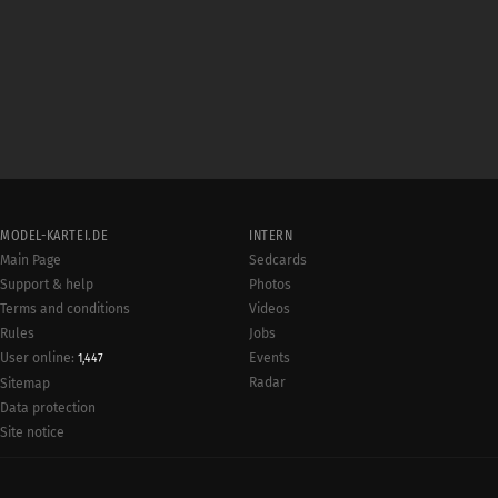
MODEL-KARTEI.DE
INTERN
Main Page
Sedcards
Support & help
Photos
Terms and conditions
Videos
Rules
Jobs
User online:
Events
1,447
Radar
Sitemap
Data protection
Site notice