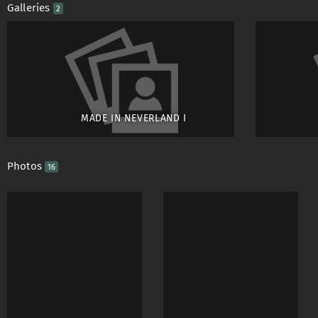
Galleries
2
- ChesterfieldSessel
- eine Chaiselongue
- eine Ruheliege
- diverse Hocker, Stü
- einen kleinen und 
MADE IN NEVERLAND I
-einen Holz-Klappstu
-einen modernen Ba
Photos
16
- ein Ölfass-Hocker
- Hängesessel
-und diverse Kisten
- ein Klavier auf Rol
- eine Gitarre
- ein goldenes Telef